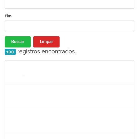
Fim
Buscar
Limpar
registros encontrados.
100
Matrícula
Nome
Cargo
Processo
Início
Fim
Status
1757286
Icaro Barreto Souza
Técnico
23007.00019979/2019-55
09/09/2019
08/12/2019
Concluído
1753650
Maria Regina Cunha Cavalcante
Técnico
23007.00020008/2019-48
09/09/2019
08/12/2019
Concluído