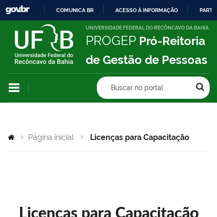
COMUNICA BR
ACESSO À INFORMAÇÃO
PARTI
IR
UNIVERSIDADE FEDERAL DO RECÔNCAVO DA BAHIA
PROGEP
Pró-Reitoria
PARA
O
de Gestão de Pessoas
CONTEÚDO
Buscar no portal
Página inicial
Licenças para Capacitação
Licenças para Capacitação