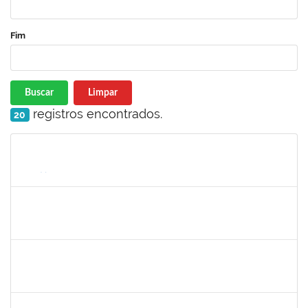
Fim
Buscar
Limpar
registros encontrados.
20
Matrícula
Nome
Cargo
Processo
Início
Fim
Status
1838447
JOANE DIOGO SANTOS SANT'ANA
Técnico
23007.00005469/2025-24
07/04/2025
05/07/2025
Concluído
2978803
DHIEGO MEDINA DA SILVA
Técnico
23007.00005481/2025-88
07/04/2025
05/07/2025
Concluído