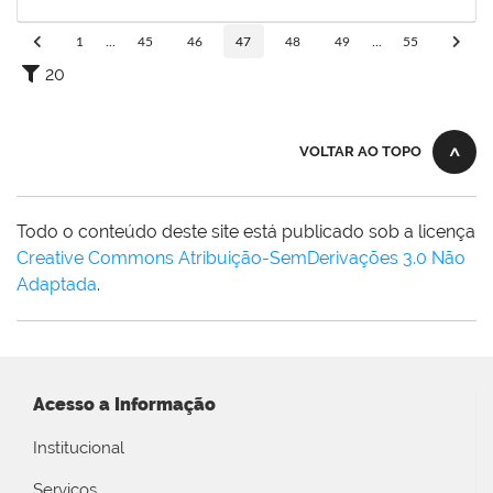
01/08/2025
Concluído
1
...
45
46
47
48
49
...
55
20
VOLTAR AO TOPO
Todo o conteúdo deste site está publicado sob a licença
Creative Commons Atribuição-SemDerivações 3.0 Não
Adaptada
.
Acesso a Informação
Institucional
Serviços