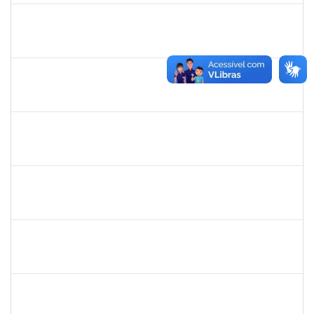
1581059
EVANDRO FERRAZ POSSIDONIO
Técnico
23007.00004979/2025-62
01/05/2025
29/07/2025
Concluído
1553844
JOANITO DE ANDRADE OLIVEIRA
Docente
23007.00007281/2025-85
01/05/2025
29/07/2025
Concluído
1837428
DANIELE CONCEICAO MARQUES
Técnico
23007.00005260/2025-41
04/07/2025
01/08/2025
Concluído
2257888
ARI MARQUES DE ARAUJO NETO
Técnico
23007.00006951/2025-71
03/07/2025
01/08/2025
Concluído
1729652
ANA CLARA BARREIROS DOS SANTOS
Docente
23007.00011491/2025-02
01/07/2025
01/08/2025
Concluído
2257489
MARCELO DE JESUS DE AZEVEDO
Técnico
23007.00009439/2025-19
30/06/2025