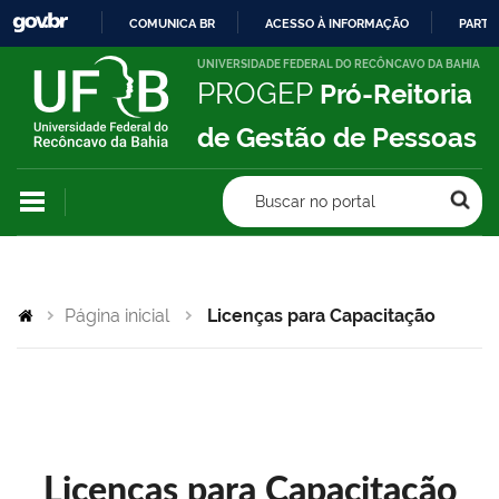
COMUNICA BR
ACESSO À INFORMAÇÃO
PARTI
IR
UNIVERSIDADE FEDERAL DO RECÔNCAVO DA BAHIA
PROGEP
Pró-Reitoria
PARA
O
de Gestão de Pessoas
CONTEÚDO
Buscar no portal
Página inicial
Licenças para Capacitação
Licenças para Capacitação