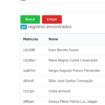
Buscar
Limpar
registros encontrados.
50
Matrícula
Nome
1757286
Icaro Barreto Souza
1753650
Maria Regina Cunha Cavalcante
1196700
Sergio Augusto Franco Fernandes
287016
Rildo José Santos Conceição
1717322
Cintia Armond
288340
Soraya Maria Palma Luz Jaeger