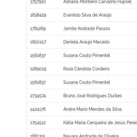
1757910
Adriana Monteiro Carvalho Hupsel
1838429
Evanildo Silva de Araújo
1761269
Jamile Andrade Passos
1850157
Daniela Araújo Macedo
1561837
Susana Couto Pimentel
1289019
Rosa Cândida Cordeiro
1561837
Susana Couto Pimentel
2734574
Bruno José Rodrigues Durães
1424176
Andre Mario Mendes da Silva
1754512
Kátia Maria Cerqueira de Jesus Perei
1661315
Nayara Andrade de Oliveira