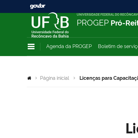
UNIVERSIDADE FEDERAL DO RECÔNCAV
PROGEP
Pró-Rei
Agenda da PROGEP
Boletim de servi
Página inicial
Licenças para Capacitaç
L