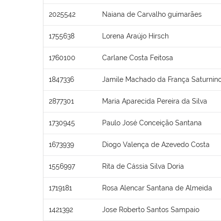
2025542
Naiana de Carvalho guimarães
1755638
Lorena Araújo Hirsch
1760100
Carlane Costa Feitosa
1847336
Jamile Machado da França Saturnin
2877301
Maria Aparecida Pereira da Silva
1730945
Paulo José Conceição Santana
1673939
Diogo Valença de Azevedo Costa
1556997
Rita de Cássia Silva Doria
1719181
Rosa Alencar Santana de Almeida
1421392
Jose Roberto Santos Sampaio