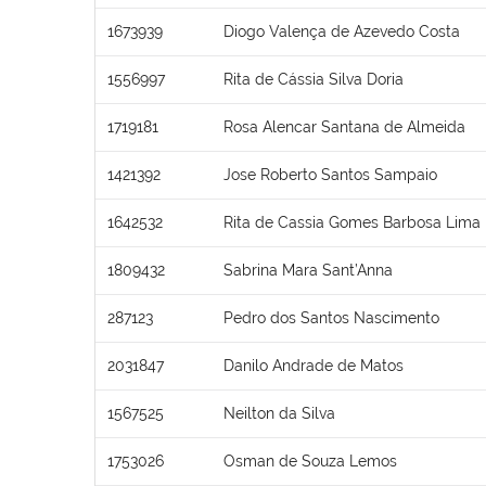
1673939
Diogo Valença de Azevedo Costa
1556997
Rita de Cássia Silva Doria
1719181
Rosa Alencar Santana de Almeida
1421392
Jose Roberto Santos Sampaio
1642532
Rita de Cassia Gomes Barbosa Lima
1809432
Sabrina Mara Sant’Anna
287123
Pedro dos Santos Nascimento
2031847
Danilo Andrade de Matos
1567525
Neilton da Silva
1753026
Osman de Souza Lemos