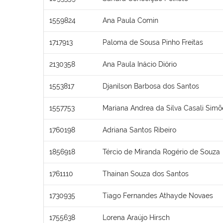
1559824
Ana Paula Comin
1717913
Paloma de Sousa Pinho Freitas
2130358
Ana Paula Inácio Diório
1553817
Djanilson Barbosa dos Santos
1557753
Mariana Andrea da Silva Casali Simõ
1760198
Adriana Santos Ribeiro
1856918
Tércio de Miranda Rogério de Souza
1761110
Thainan Souza dos Santos
1730935
Tiago Fernandes Athayde Novaes
1755638
Lorena Araújo Hirsch