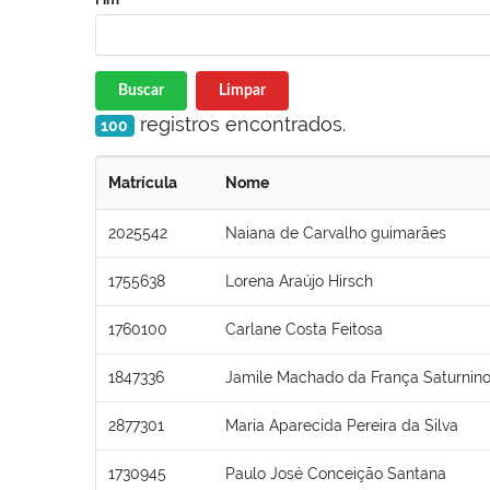
Buscar
Limpar
registros encontrados.
100
Matrícula
Nome
2025542
Naiana de Carvalho guimarães
1755638
Lorena Araújo Hirsch
1760100
Carlane Costa Feitosa
1847336
Jamile Machado da França Saturnin
2877301
Maria Aparecida Pereira da Silva
1730945
Paulo José Conceição Santana