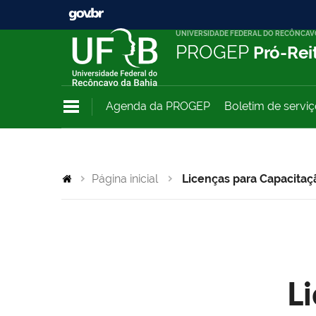
UNIVERSIDADE FEDERAL DO RECÔNCAV
PROGEP
Pró-Rei
Agenda da PROGEP
Boletim de servi
Página inicial
Licenças para Capacitaç
L