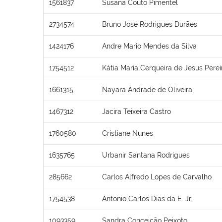
1561837
Susana Couto Pimentel
2734574
Bruno José Rodrigues Durães
1424176
Andre Mario Mendes da Silva
1754512
Kátia Maria Cerqueira de Jesus Perei
1661315
Nayara Andrade de Oliveira
1467312
Jacira Teixeira Castro
1760580
Cristiane Nunes
1635765
Urbanir Santana Rodrigues
285662
Carlos Alfredo Lopes de Carvalho
1754538
Antonio Carlos Dias da E. Jr.
1093359
Sandra Conceição Peixoto