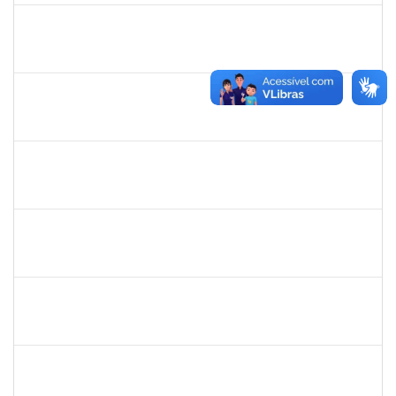
2257489
MARCELO DE JESUS DE AZEVEDO
Técnico
23007.00009439/2025-19
30/06/2025
01/08/2025
Concluído
1047986
ROBSON DE JESUS SANTOS
Técnico
23007.00005579/2025-61
05/05/2025
02/08/2025
Concluído
1751422
SERGIO SANTOS DE ALMEIDA
Técnico
23007.00024480/2024-54
05/05/2025
02/08/2025
Concluído
1759259
FABIANA DE JESUS CERQUEIRA
Técnico
23007.00006101/2025-32
14/07/2025
12/08/2025
Concluído
1847366
ANGELA CRISTINA DE OLIVEIRA LIMA
Técnico
23007.00005268/2025-19
22/07/2025
15/08/2025
Concluído
1007288
CARLOS ANDRE CIRQUEIRA QUEIROZ
Técnico
23007.00008041/2025-32
17/07/2025