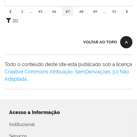
15/08/2025
Concluído
1
...
45
46
47
48
49
...
55
20
VOLTAR AO TOPO
Todo o conteúdo deste site está publicado sob a licença
Creative Commons Atribuição-SemDerivações 3.0 Não
Adaptada
.
Acesso a Informação
Institucional
Serviços