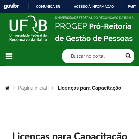
COMUNICA BR
ACESSO À INFORMAÇÃO
PARTI
IR
UNIVERSIDADE FEDERAL DO RECÔNCAVO DA BAHIA
PROGEP
Pró-Reitoria
PARA
O
de Gestão de Pessoas
CONTEÚDO
Buscar no portal
Página inicial
Licenças para Capacitação
Licenças para Capacitação