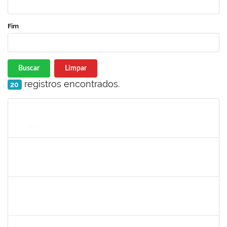
Fim
Buscar
Limpar
registros encontrados.
20
Matrícula
Nome
Cargo
Processo
Início
Fim
Status
2259741
MOISES BRAGA RIBEIRO
Técnico
23007.00010775/2025-31
16/06/2025
15/07/2025
Concluído
2257968
TAIANE OLIVEIRA MENEZES LEITE
Técnico
23007.00011055/2025-37
25/06/2025
24/07/2025
Concluído