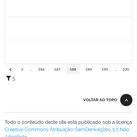
1755638
Lorena Araújo Hirsch
Técnico
23007.0009956/2019-46
02/09/2019
01/10/2019
Concluído
1760100
Carlane Costa Feitosa
Técnico
23007.00005477/2019-20
02/09/2019
01/10/2019
Concluído
1847336
Jamile Machado da França Saturnino
Técnico
23007.00012163/2019-15
02/09/2019
01/12/2019
Concluído
1
...
186
187
188
189
190
...
220
5
VOLTAR AO TOPO
Todo o conteúdo deste site está publicado sob a licença
Creative Commons Atribuição-SemDerivações 3.0 Não
Adaptada
.