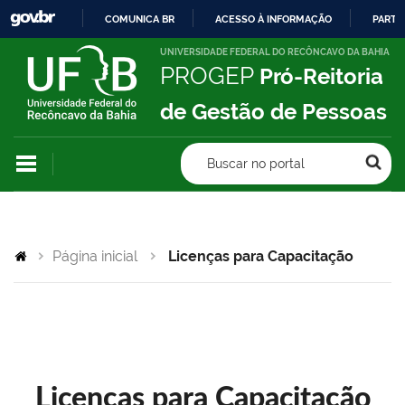
COMUNICA BR
ACESSO À INFORMAÇÃO
PARTI
IR
UNIVERSIDADE FEDERAL DO RECÔNCAVO DA BAHIA
PROGEP
Pró-Reitoria
PARA
O
de Gestão de Pessoas
CONTEÚDO
Buscar no portal
Página inicial
Licenças para Capacitação
Licenças para Capacitação