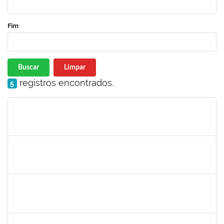
Fim
Buscar
Limpar
registros encontrados.
5
Matrícula
Nome
Cargo
Processo
Início
Fim
Status
288340
Soraya Maria Palma Luz Jaeger
Docente
23007.00018195/2018-17
02/09/2019
01/12/2019
Concluído
2025542
Naiana de Carvalho guimarães
Técnico
23007.0007300/2019-75
02/09/2019
31/10/2019
Concluído