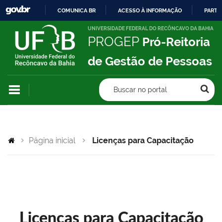
COMUNICA BR
ACESSO À INFORMAÇÃO
PARTI
IR
UNIVERSIDADE FEDERAL DO RECÔNCAVO DA BAHIA
PROGEP
Pró-Reitoria
PARA
O
de Gestão de Pessoas
CONTEÚDO
Buscar no portal
Página inicial
Licenças para Capacitação
Licenças para Capacitação