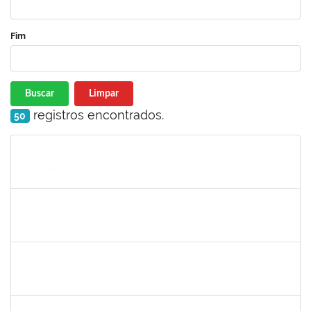
Fim
Buscar
Limpar
registros encontrados.
50
Matrícula
Nome
Cargo
Processo
Início
Fim
Status
1755638
Lorena Araújo Hirsch
Técnico
23007.0009956/2019-46
02/09/2019
01/10/2019
Concluído
1760100
Carlane Costa Feitosa
Técnico
23007.00005477/2019-20
02/09/2019
01/10/2019
Concluído