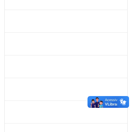
23007.00015809/2019-28
04/08/2019
02/11/2019
Concluído
1839635
Tais Cordeiro Campos
Técnico
23007.00015686/2019-51
02/08/2019
01/11/2019
Concluído
1745521
Jesus Manuel Delgado
Docente
23007.00012419/2019-87
01/08/2019
31/10/2019
Concluído
1754452
Ana Claudia dos Reis Atche
Técnico
23007.00009853/2019-14
01/08/2019
31/10/2019
Concluído
1757910
Adriana Monteiro Carvalho Hupsel
Técnico
23007.00011817/2019-45
01/08/2019
29/09/2019
Concluído
1838429
Evanildo Silva de Araújo
Técnico
23007.00014284/2019-75
01/08/2019
30/08/2019
Concluído
1761269