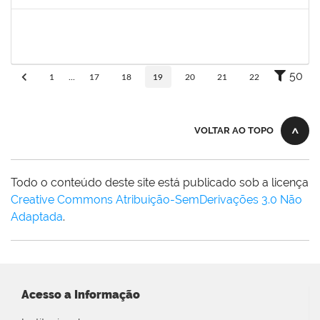
Concluído
1553817
Djanilson Barbosa dos Santos
Docente
23007.002561/2019-85
08/07/2019
09/08/2019
Concluído
50
1
...
17
18
19
20
21
22
VOLTAR AO TOPO
Todo o conteúdo deste site está publicado sob a licença
Creative Commons Atribuição-SemDerivações 3.0 Não
Adaptada
.
Acesso a Informação