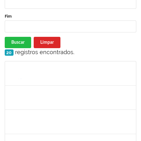
Fim
Buscar
Limpar
registros encontrados.
20
Matrícula
Nome
Cargo
Processo
Início
Fim
Status
1567525
Neilton da Silva
Docente
23007.00017511/2019-52
19/08/2019
18/11/2019
Concluído
1753026
Osman de Souza Lemos
Técnico
23007.00019048/2019-69
16/08/2019
15/11/2019
Concluído