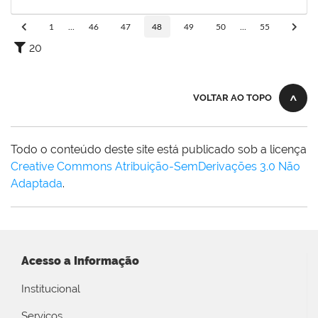
16/10/2019
Concluído
1
...
46
47
48
49
50
...
55
20
VOLTAR AO TOPO
Todo o conteúdo deste site está publicado sob a licença
Creative Commons Atribuição-SemDerivações 3.0 Não
Adaptada
.
Acesso a Informação
Institucional
Serviços