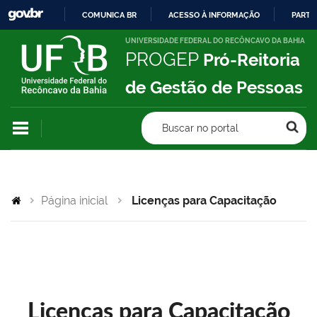
COMUNICA BR
ACESSO À INFORMAÇÃO
PARTI
IR
UNIVERSIDADE FEDERAL DO RECÔNCAVO DA BAHIA
PROGEP
Pró-Reitoria
PARA
O
de Gestão de Pessoas
CONTEÚDO
Buscar no portal
Página inicial
Licenças para Capacitação
Licenças para Capacitação