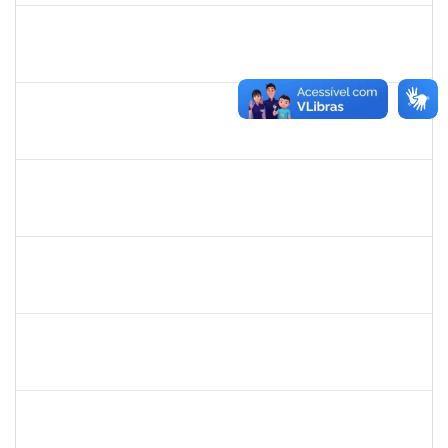
1761269
Jamile Andrade Passos
Técnico
23007.00017175/2019-06
01/08/2019
31/10/2019
Concluído
1289019
Rosa Cândida Cordeiro
Docente
23007.00011642/2019-17
29/07/2019
29/10/2019
Concluído
2734574
Bruno José Rodrigues Durães
Docente
23007.00011090/2019-80
27/07/2019
26/10/2019
Concluído
1730945
Paulo José Conceição Santana
Técnico
23007.00012294/2019-67
01/09/2019
20/10/2019
Concluído
1661315
Nayara Andrade de Oliveira
Técnico
23007.0007982/2019-91
20/07/2019
17/10/2019
Concluído
1752965
Danilo Maia de Santana
Técnico
23007.00019971/2019-77
16/09/2019