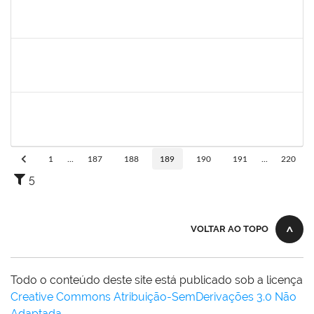
1673939
Diogo Valença de Azevedo Costa
Docente
23007.00011289/2019-42
01/09/2019
30/09/2019
Concluído
1556997
Rita de Cássia Silva Doria
Docente
23007.00011318/2019-35
01/09/2019
30/11/2019
Concluído
1719181
Rosa Alencar Santana de Almeida
Docente
23007.00012880/2019-56
01/09/2019
30/11/2019
Concluído
1
...
187
188
189
190
191
...
220
5
VOLTAR AO TOPO
Todo o conteúdo deste site está publicado sob a licença
Creative Commons Atribuição-SemDerivações 3.0 Não
Adaptada
.