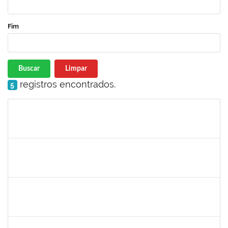
Fim
Buscar
Limpar
registros encontrados.
5
Matrícula
Nome
Cargo
Processo
Início
Fim
Status
2877301
Maria Aparecida Pereira da Silva
Técnico
23007.00013869/2019-28
02/09/2019
01/12/2019
Concluído
1730945
Paulo José Conceição Santana
Técnico
23007.00012294/2019-67
01/09/2019
20/10/2019
Concluído