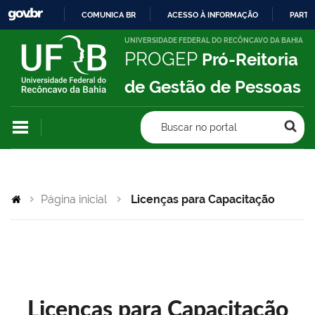
COMUNICA BR
ACESSO À INFORMAÇÃO
PARTI
IR
UNIVERSIDADE FEDERAL DO RECÔNCAVO DA BAHIA
PROGEP
Pró-Reitoria
PARA
O
de Gestão de Pessoas
CONTEÚDO
Buscar no portal
Página inicial
Licenças para Capacitação
Licenças para Capacitação