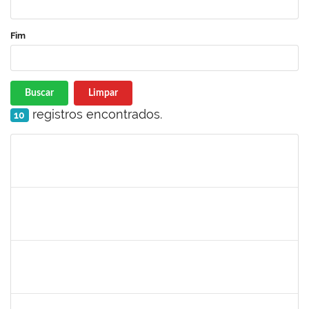
Fim
Buscar
Limpar
registros encontrados.
10
Matrícula
Nome
Cargo
Processo
Início
Fim
Status
1421392
Jose Roberto Santos Sampaio
Docente
23007.00016441/2019-36
01/09/2019
30/11/2019
Concluído
1642532
Rita de Cassia Gomes Barbosa Lima
Docente
23007.00016453/2019-03
20/08/2019
19/11/2019
Concluído