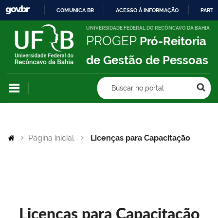
COMUNICA BR
ACESSO À INFORMAÇÃO
PARTI
IR
UNIVERSIDADE FEDERAL DO RECÔNCAVO DA BAHIA
PROGEP
Pró-Reitoria
PARA
O
de Gestão de Pessoas
CONTEÚDO
Buscar no portal
Página inicial
Licenças para Capacitação
Licenças para Capacitação