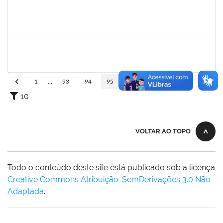
1754170
François Santos de Brito
Técnico
23007.00018577/2019-79
12/08/2019
11/10/2019
Concluído
1761266
Joel Carlos Coutinho da Silva Filho
Técnico
23007.00002833/2019-16
06/08/2019
04/10/2019
Concluído
1
...
93
94
95
96
97
...
110
10
VOLTAR AO TOPO
Todo o conteúdo deste site está publicado sob a licença
Creative Commons Atribuição-SemDerivações 3.0 Não
Adaptada
.