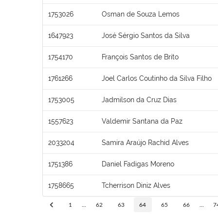
1753026
Osman de Souza Lemos
1647923
José Sérgio Santos da Silva
1754170
François Santos de Brito
1761266
Joel Carlos Coutinho da Silva Filho
1753005
Jadmilson da Cruz Dias
1557623
Valdemir Santana da Paz
2033204
Samira Araújo Rachid Alves
1751386
Daniel Fadigas Moreno
1758665
Tcherrison Diniz Alves
1
...
62
63
64
65
66
...
7