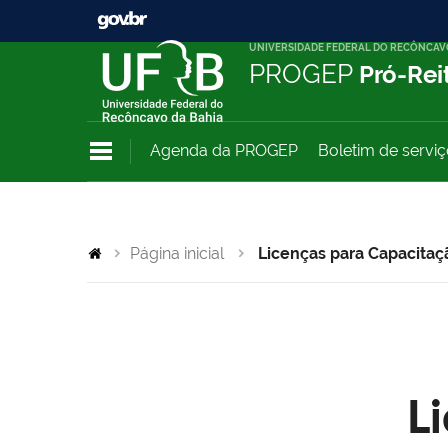
UNIVERSIDADE FEDERAL DO RECÔNCAV
PROGEP
Pró-Rei
Agenda da PROGEP
Boletim de servi
Página inicial
Licenças para Capacitaç
L