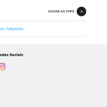
VOLTAR AO TOPO
Não Adaptada
.
edes Sociais