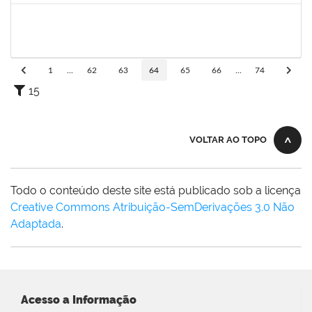
1758665
Tcherrison Diniz Alves
Técnico
23007.00007142/2019-73
05/08/2019
02/11/2019
Concluído
1
...
62
63
64
65
66
...
74
15
VOLTAR AO TOPO
Todo o conteúdo deste site está publicado sob a licença
Creative Commons Atribuição-SemDerivações 3.0 Não
Adaptada
.
Acesso a Informação