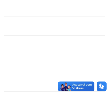
1754170
François Santos de Brito
Técnico
23007.00018577/2019-79
12/08/2019
11/10/2019
Concluído
1761266
Joel Carlos Coutinho da Silva Filho
Técnico
23007.00002833/2019-16
06/08/2019
04/10/2019
Concluído
1753005
Jadmilson da Cruz Dias
Técnico
23007.00001609/2019-84
05/08/2019
02/11/2019
Concluído
1557623
Valdemir Santana da Paz
Técnico
23007.00004443/2019-02
05/08/2019
04/11/2019
Concluído
2033204
Samira Araújo Rachid Alves
Técnico
23007.0008542/2019-06
05/08/2019
02/11/2019
Concluído
1751386
Daniel Fadigas Moreno
Técnico
23007.00010638/2019-62
05/08/2019
03/10/2019
Concluído