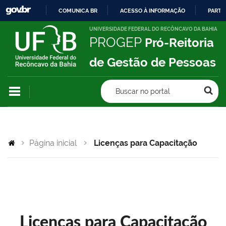
COMUNICA BR
ACESSO À INFORMAÇÃO
PARTI
IR
UNIVERSIDADE FEDERAL DO RECÔNCAVO DA BAHIA
PROGEP
Pró-Reitoria
PARA
O
de Gestão de Pessoas
CONTEÚDO
Buscar no portal
Página inicial
Licenças para Capacitação
Licenças para Capacitação