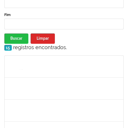
Fim
Buscar
Limpar
registros encontrados.
15
Matrícula
Nome
Cargo
Processo
Início
Fim
Status
1421392
Jose Roberto Santos Sampaio
Docente
23007.00016441/2019-36
01/09/2019
30/11/2019
Concluído
1642532
Rita de Cassia Gomes Barbosa Lima
Docente
23007.00016453/2019-03
20/08/2019
19/11/2019
Concluído