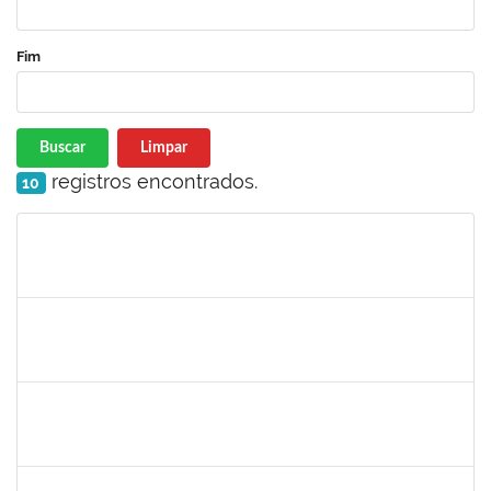
Fim
Buscar
Limpar
registros encontrados.
10
Matrícula
Nome
Cargo
Processo
Início
Fim
Status
1198810
ISABEL CRISTINA FERREIRA DOS REIS
Docente
23007.00016330/2025-08
15/09/2025
12/12/2025
Concluído
1945088
MOISES ARAUJO LIMA
Técnico
23007.00014098/2025-35
11/09/2025
10/10/2025
Concluído