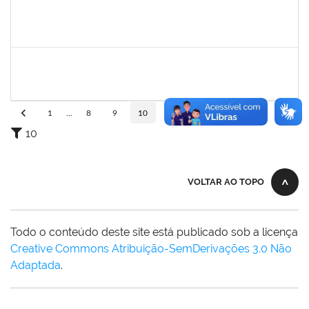
1835542
TARCISIO FERNANDES CORDEIRO
Docente
23007.00004631/2025-49
02/09/2025
30/11/2025
Concluído
1645758
LUCIA MARIA AQUINO DE QUEIROZ
Docente
23007.00010474/2025-10
02/09/2025
30/11/2025
Concluído
1
...
8
9
10
11
12
...
110
10
VOLTAR AO TOPO
Todo o conteúdo deste site está publicado sob a licença
Creative Commons Atribuição-SemDerivações 3.0 Não
Adaptada
.