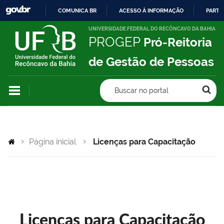
COMUNICA BR
ACESSO À INFORMAÇÃO
PARTI
IR
UNIVERSIDADE FEDERAL DO RECÔNCAVO DA BAHIA
PROGEP
Pró-Reitoria
PARA
O
de Gestão de Pessoas
CONTEÚDO
Buscar no portal
Página inicial
Licenças para Capacitação
Licenças para Capacitação