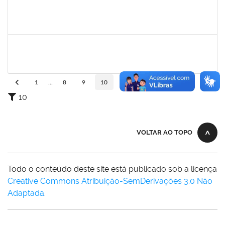
1835542
TARCISIO FERNANDES CORDEIRO
Docente
23007.00004631/2025-49
02/09/2025
30/11/2025
Concluído
1645758
LUCIA MARIA AQUINO DE QUEIROZ
Docente
23007.00010474/2025-10
02/09/2025
30/11/2025
Concluído
1
...
8
9
10
11
12
...
110
10
VOLTAR AO TOPO
Todo o conteúdo deste site está publicado sob a licença
Creative Commons Atribuição-SemDerivações 3.0 Não
Adaptada
.