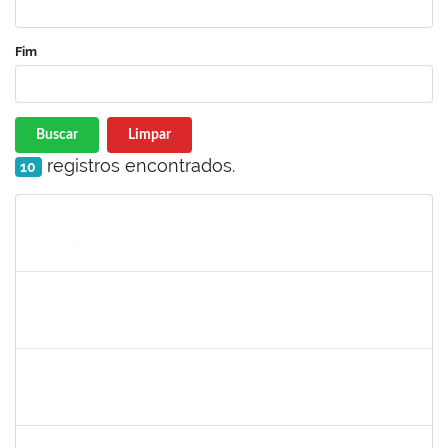
Fim
Buscar
Limpar
registros encontrados.
10
Matrícula
Nome
Cargo
Processo
Início
Fim
Status
1198810
ISABEL CRISTINA FERREIRA DOS REIS
Docente
23007.00016330/2025-08
15/09/2025
12/12/2025
Concluído
1945088
MOISES ARAUJO LIMA
Técnico
23007.00014098/2025-35
11/09/2025
10/10/2025
Concluído