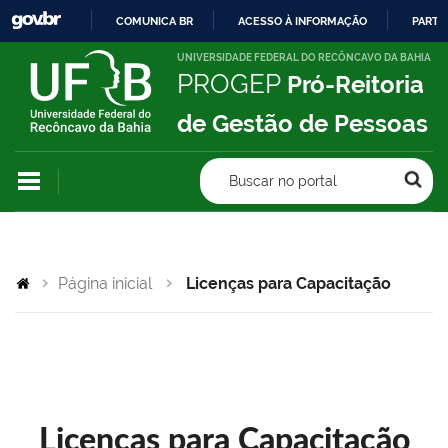
COMUNICA BR
ACESSO À INFORMAÇÃO
PARTI
IR
UNIVERSIDADE FEDERAL DO RECÔNCAVO DA BAHIA
PROGEP
Pró-Reitoria
PARA
O
de Gestão de Pessoas
CONTEÚDO
Buscar no portal
Página inicial
Licenças para Capacitação
Licenças para Capacitação