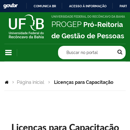
COMUNICA BR
ACESSO À INFORMAÇÃO
PARTI
IR
UNIVERSIDADE FEDERAL DO RECÔNCAVO DA BAHIA
PROGEP
Pró-Reitoria
PARA
O
de Gestão de Pessoas
CONTEÚDO
Buscar no portal
Página inicial
Licenças para Capacitação
Licenças para Capacitação