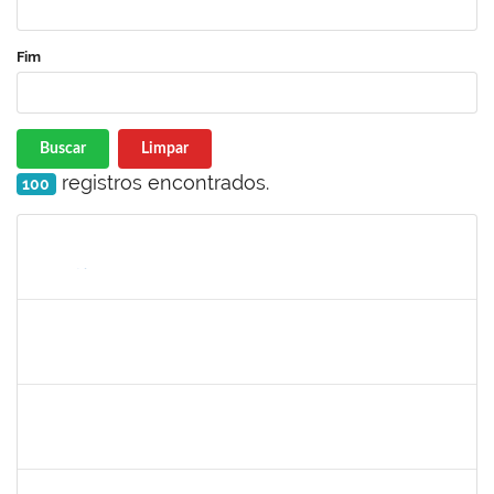
Fim
Buscar
Limpar
registros encontrados.
100
Matrícula
Nome
Cargo
Processo
Início
Fim
Status
1198810
ISABEL CRISTINA FERREIRA DOS REIS
Docente
23007.00016330/2025-08
15/09/2025
12/12/2025
Concluído
1945088
MOISES ARAUJO LIMA
Técnico
23007.00014098/2025-35
11/09/2025
10/10/2025
Concluído