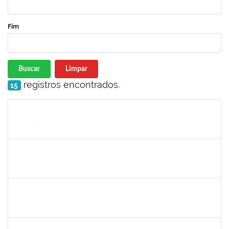
Fim
Buscar
Limpar
registros encontrados.
15
Matrícula
Nome
Cargo
Processo
Início
Fim
Status
1198810
ISABEL CRISTINA FERREIRA DOS REIS
Docente
23007.00016330/2025-08
15/09/2025
12/12/2025
Concluído
1945088
MOISES ARAUJO LIMA
Técnico
23007.00014098/2025-35
11/09/2025
10/10/2025
Concluído