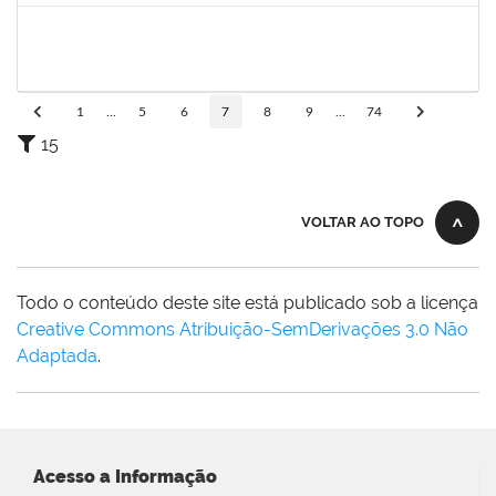
2993561
TAISE DE OLIVEIRA DA SILVA
Técnico
23007.00017257/2025-05
01/09/2025
15/09/2025
Concluído
1
...
5
6
7
8
9
...
74
15
VOLTAR AO TOPO
Todo o conteúdo deste site está publicado sob a licença
Creative Commons Atribuição-SemDerivações 3.0 Não
Adaptada
.
Acesso a Informação