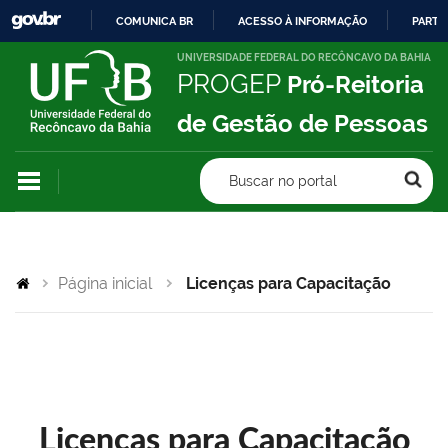
COMUNICA BR
ACESSO À INFORMAÇÃO
PARTI
IR
UNIVERSIDADE FEDERAL DO RECÔNCAVO DA BAHIA
PROGEP
Pró-Reitoria
PARA
O
de Gestão de Pessoas
CONTEÚDO
Buscar no portal
Página inicial
Licenças para Capacitação
Licenças para Capacitação