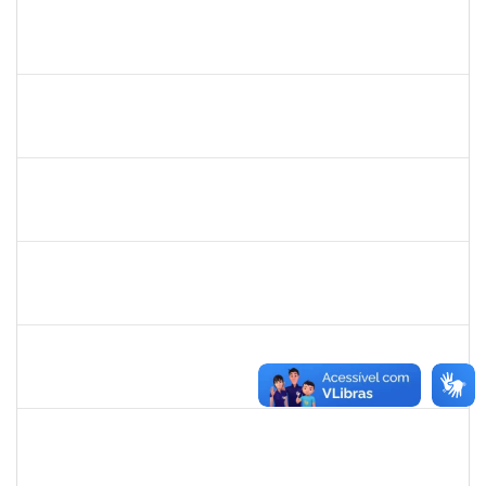
1835542
TARCISIO FERNANDES CORDEIRO
Docente
23007.00004631/2025-49
02/09/2025
30/11/2025
Concluído
1645758
LUCIA MARIA AQUINO DE QUEIROZ
Docente
23007.00010474/2025-10
02/09/2025
30/11/2025
Concluído
1381835
JULIO ELOISIO BRANDAO DA SILVA
Docente
23007.00008877/2025-61
02/09/2025
30/11/2025
Concluído
1553817
DJANILSON BARBOSA DOS SANTOS
Docente
23007.00010021/2025-19
01/09/2025
29/11/2025
Concluído
1841026
DEYSE DE SOUZA GONCALVES
Técnico
23007.00005041/2025-37
01/09/2025
30/09/2025
Concluído
2257968
TAIANE OLIVEIRA MENEZES LEITE
Técnico
23007.00011055/2025-37
01/09/2025
30/09/2025
Concluído