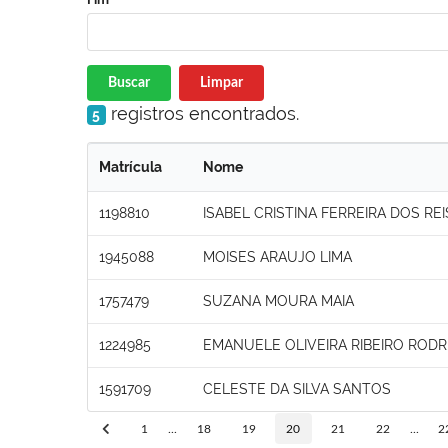
Buscar
Limpar
registros encontrados.
5
Matrícula
Nome
1198810
ISABEL CRISTINA FERREIRA DOS REI
1945088
MOISES ARAUJO LIMA
1757479
SUZANA MOURA MAIA
1224985
EMANUELE OLIVEIRA RIBEIRO ROD
1591709
CELESTE DA SILVA SANTOS
1
...
18
19
20
21
22
...
2