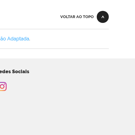
VOLTAR AO TOPO
Não Adaptada
.
edes Sociais