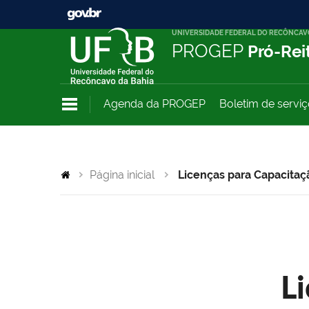
UNIVERSIDADE FEDERAL DO RECÔNCAV
PROGEP
Pró-Rei
Agenda da PROGEP
Boletim de servi
Página inicial
Licenças para Capacitaç
L