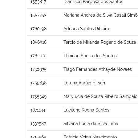
1553817
Djanilson Barbosa dos Santos
1557753
Mariana Andrea da Silva Casali Simõ
1760198
Adriana Santos Ribeiro
1856918
Tércio de Miranda Rogério de Souza
1761110
Thainan Souza dos Santos
1730935
Tiago Fernandes Athayde Novaes
1755638
Lorena Araújo Hirsch
1755349
Marylucia de Souza Ribeiro Sampaio
1871134
Lucilene Rocha Santos
1332587
Silvana Lúcia da Silva Lima
1715969
Patricia Veiga Nascimento