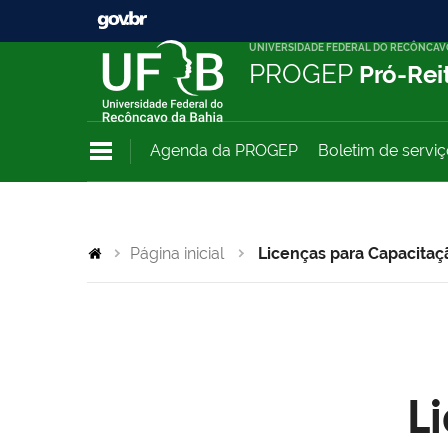
UNIVERSIDADE FEDERAL DO RECÔNCAV
PROGEP
Pró-Rei
Agenda da PROGEP
Boletim de servi
Página inicial
Licenças para Capacitaç
L