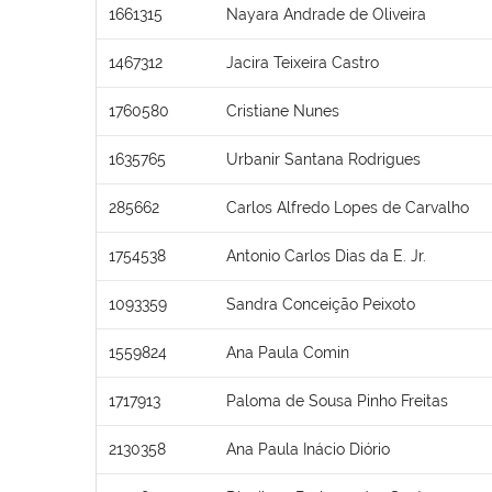
1661315
Nayara Andrade de Oliveira
1467312
Jacira Teixeira Castro
1760580
Cristiane Nunes
1635765
Urbanir Santana Rodrigues
285662
Carlos Alfredo Lopes de Carvalho
1754538
Antonio Carlos Dias da E. Jr.
1093359
Sandra Conceição Peixoto
1559824
Ana Paula Comin
1717913
Paloma de Sousa Pinho Freitas
2130358
Ana Paula Inácio Diório