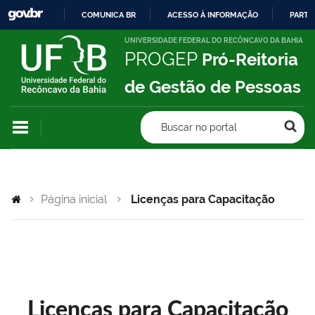
COMUNICA BR
ACESSO À INFORMAÇÃO
PARTI
IR
UNIVERSIDADE FEDERAL DO RECÔNCAVO DA BAHIA
PROGEP
Pró-Reitoria
PARA
O
de Gestão de Pessoas
CONTEÚDO
Buscar no portal
Página inicial
Licenças para Capacitação
Licenças para Capacitação