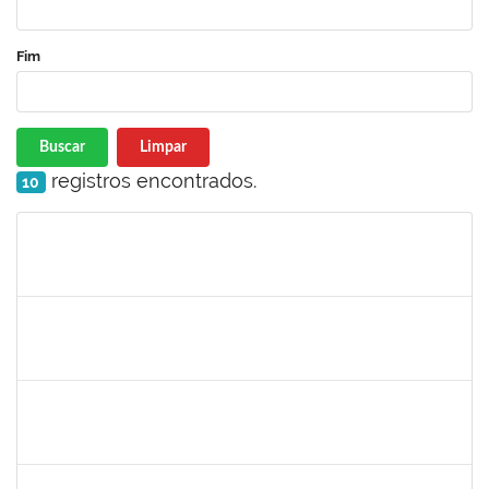
Fim
Buscar
Limpar
registros encontrados.
10
Matrícula
Nome
Cargo
Processo
Início
Fim
Status
1753005
Jadmilson da Cruz Dias
Técnico
23007.00001609/2019-84
05/08/2019
02/11/2019
Concluído
1557623
Valdemir Santana da Paz
Técnico
23007.00004443/2019-02
05/08/2019
04/11/2019
Concluído