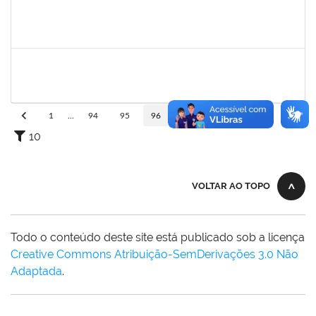
1839635
Tais Cordeiro Campos
Técnico
23007.00015686/2019-51
02/08/2019
01/11/2019
Concluído
1745521
Jesus Manuel Delgado
Docente
23007.00012419/2019-87
01/08/2019
31/10/2019
Concluído
1
...
94
95
96
97
98
...
110
10
VOLTAR AO TOPO
Todo o conteúdo deste site está publicado sob a licença
Creative Commons Atribuição-SemDerivações 3.0 Não
Adaptada
.