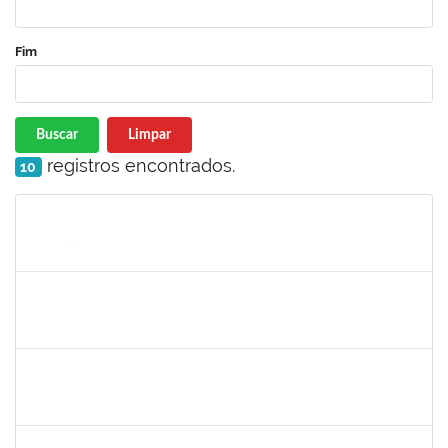
Fim
Buscar
Limpar
registros encontrados.
10
Matrícula
Nome
Cargo
Processo
Início
Fim
Status
1753005
Jadmilson da Cruz Dias
Técnico
23007.00001609/2019-84
05/08/2019
02/11/2019
Concluído
1557623
Valdemir Santana da Paz
Técnico
23007.00004443/2019-02
05/08/2019
04/11/2019
Concluído