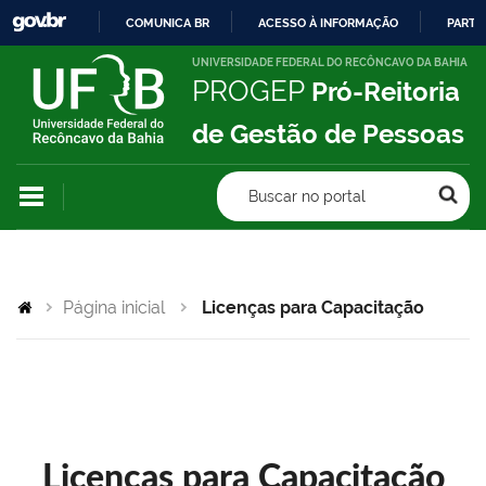
COMUNICA BR
ACESSO À INFORMAÇÃO
PARTI
IR
UNIVERSIDADE FEDERAL DO RECÔNCAVO DA BAHIA
PROGEP
Pró-Reitoria
PARA
O
de Gestão de Pessoas
CONTEÚDO
Buscar no portal
Página inicial
Licenças para Capacitação
Licenças para Capacitação