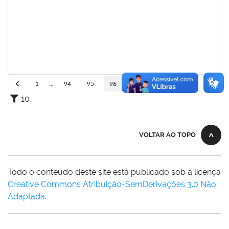
1839635
Tais Cordeiro Campos
Técnico
23007.00015686/2019-51
02/08/2019
01/11/2019
Concluído
1745521
Jesus Manuel Delgado
Docente
23007.00012419/2019-87
01/08/2019
31/10/2019
Concluído
1
...
94
95
96
97
98
...
110
10
VOLTAR AO TOPO
Todo o conteúdo deste site está publicado sob a licença
Creative Commons Atribuição-SemDerivações 3.0 Não
Adaptada
.