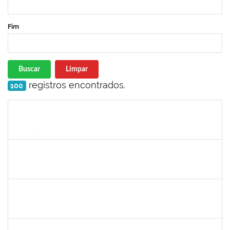
Fim
Buscar
Limpar
registros encontrados.
100
Matrícula
Nome
Cargo
Processo
Início
Fim
Status
1289019
Rosa Cândida Cordeiro
Docente
23007.00011642/2019-17
29/07/2019
29/10/2019
Concluído
2734574
Bruno José Rodrigues Durães
Docente
23007.00011090/2019-80
27/07/2019
26/10/2019
Concluído