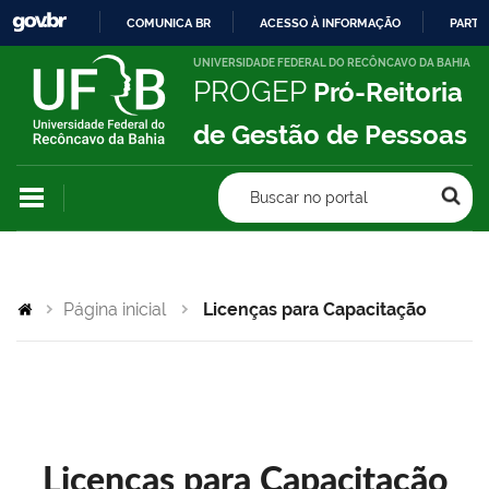
COMUNICA BR
ACESSO À INFORMAÇÃO
PARTI
IR
UNIVERSIDADE FEDERAL DO RECÔNCAVO DA BAHIA
PROGEP
Pró-Reitoria
PARA
O
de Gestão de Pessoas
CONTEÚDO
Buscar no portal
Página inicial
Licenças para Capacitação
Licenças para Capacitação