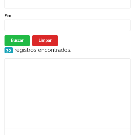
Fim
Buscar
Limpar
registros encontrados.
30
Matrícula
Nome
Cargo
Processo
Início
Fim
Status
1753005
Jadmilson da Cruz Dias
Técnico
23007.00001609/2019-84
05/08/2019
02/11/2019
Concluído
1557623
Valdemir Santana da Paz
Técnico
23007.00004443/2019-02
05/08/2019
04/11/2019
Concluído