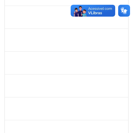
24/08/2019
Concluído
1754512
Kátia Maria Cerqueira de Jesus Pereira
Técnico
23007.00005596/2019-08
22/07/2019
04/09/2019
Concluído
1661315
Nayara Andrade de Oliveira
Técnico
23007.0007982/2019-91
20/07/2019
17/10/2019
Concluído
1467312
Jacira Teixeira Castro
Docente
23007.00014404/2019-36
19/07/2019
17/08/2019
Concluído
1760580
Cristiane Nunes
Técnico
23007.00015943/2019-96
19/07/2019
16/09/2019
Concluído
1635765
Urbanir Santana Rodrigues
Docente
23007.00014188/2019-48
18/07/2019
16/09/2019
Concluído
285662
Carlos Alfredo Lopes de Carvalho
Docente