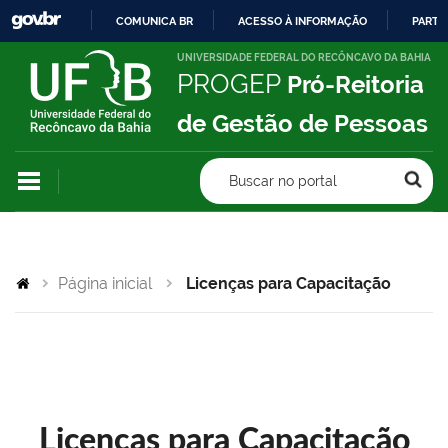
COMUNICA BR
ACESSO À INFORMAÇÃO
PARTI
IR
UNIVERSIDADE FEDERAL DO RECÔNCAVO DA BAHIA
PROGEP
Pró-Reitoria
PARA
O
de Gestão de Pessoas
CONTEÚDO
Buscar no portal
Página inicial
Licenças para Capacitação
Licenças para Capacitação