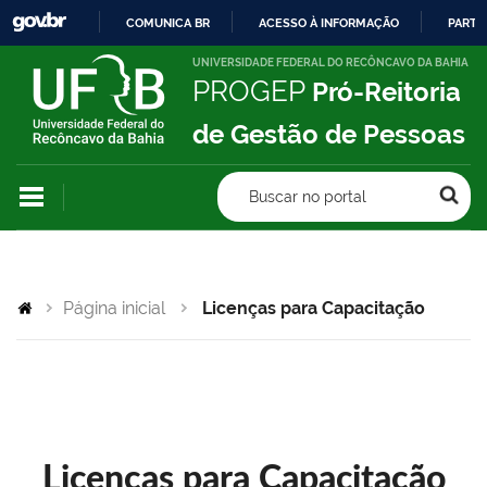
COMUNICA BR
ACESSO À INFORMAÇÃO
PARTI
IR
UNIVERSIDADE FEDERAL DO RECÔNCAVO DA BAHIA
PROGEP
Pró-Reitoria
PARA
O
de Gestão de Pessoas
CONTEÚDO
Buscar no portal
Página inicial
Licenças para Capacitação
Licenças para Capacitação