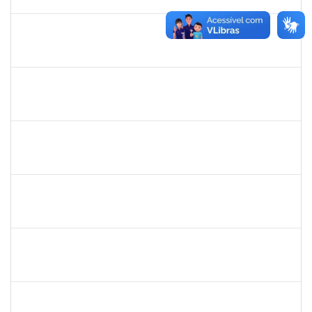
30/09/2019
Concluído
1755349
Marylucia de Souza Ribeiro Sampaio
Técnico
23007.00011339/2019-50
03/07/2019
30/09/2019
Concluído
1757910
Adriana Monteiro Carvalho Hupsel
Técnico
23007.00011817/2019-45
01/08/2019
29/09/2019
Concluído
1715969
Patricia Veiga Nascimento
Docente
23007.00013484/2019-44
29/06/2019
27/09/2019
Concluído
1561837
Susana Couto Pimentel
Docente
23007.000013192/019-71
29/07/2019
26/09/2019
Concluído
2031847
Danilo Andrade de Matos
Técnico
23007.00017358/2019-12
19/08/2019
18/09/2019
Concluído
1760580
Cristiane Nunes
Técnico