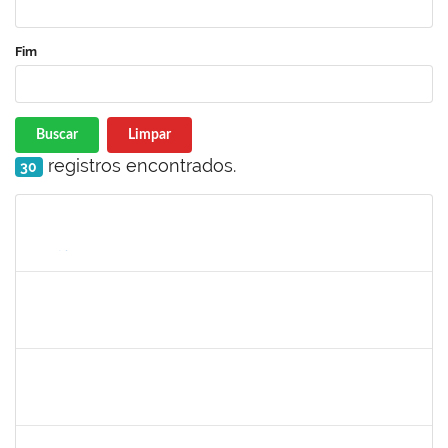
Fim
Buscar
Limpar
registros encontrados.
30
Matrícula
Nome
Cargo
Processo
Início
Fim
Status
1289019
Rosa Cândida Cordeiro
Docente
23007.00011642/2019-17
29/07/2019
29/10/2019
Concluído
2734574
Bruno José Rodrigues Durães
Docente
23007.00011090/2019-80
27/07/2019
26/10/2019
Concluído