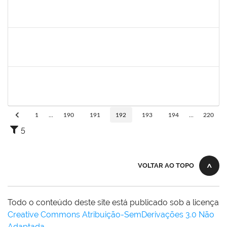
2033204
Samira Araújo Rachid Alves
Técnico
23007.0008542/2019-06
05/08/2019
02/11/2019
Concluído
1751386
Daniel Fadigas Moreno
Técnico
23007.00010638/2019-62
05/08/2019
03/10/2019
Concluído
1758665
Tcherrison Diniz Alves
Técnico
23007.00007142/2019-73
05/08/2019
02/11/2019
Concluído
1
...
190
191
192
193
194
...
220
5
VOLTAR AO TOPO
Todo o conteúdo deste site está publicado sob a licença
Creative Commons Atribuição-SemDerivações 3.0 Não
Adaptada
.