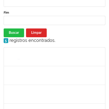
Fim
Buscar
Limpar
registros encontrados.
5
Matrícula
Nome
Cargo
Processo
Início
Fim
Status
1753005
Jadmilson da Cruz Dias
Técnico
23007.00001609/2019-84
05/08/2019
02/11/2019
Concluído
1557623
Valdemir Santana da Paz
Técnico
23007.00004443/2019-02
05/08/2019
04/11/2019
Concluído