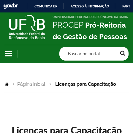
COMUNICA BR
ACESSO À INFORMAÇÃO
PARTI
IR
UNIVERSIDADE FEDERAL DO RECÔNCAVO DA BAHIA
PROGEP
Pró-Reitoria
PARA
O
de Gestão de Pessoas
CONTEÚDO
Buscar no portal
Página inicial
Licenças para Capacitação
Licenças para Capacitação