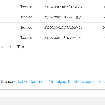
Técnico
23007.00011817/2019-45
0
Técnico
23007.00014284/2019-75
0
Técnico
23007.00017175/2019-06
0
Técnico
23007.00015811/2019-71
3
10
10
 licença
Creative Commons Atribuição-SemDerivações 3.0 