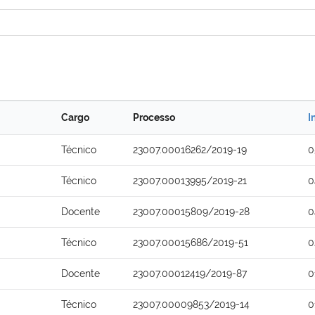
Cargo
Processo
I
Técnico
23007.00016262/2019-19
0
Técnico
23007.00013995/2019-21
0
Docente
23007.00015809/2019-28
0
Técnico
23007.00015686/2019-51
0
Docente
23007.00012419/2019-87
0
Técnico
23007.00009853/2019-14
0