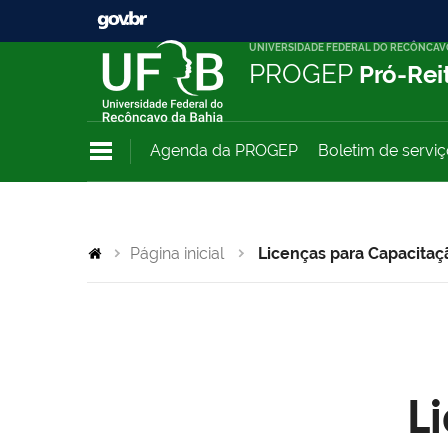
UNIVERSIDADE FEDERAL DO RECÔNCAV
PROGEP
Pró-Rei
Agenda da PROGEP
Boletim de servi
Página inicial
Licenças para Capacitaç
L