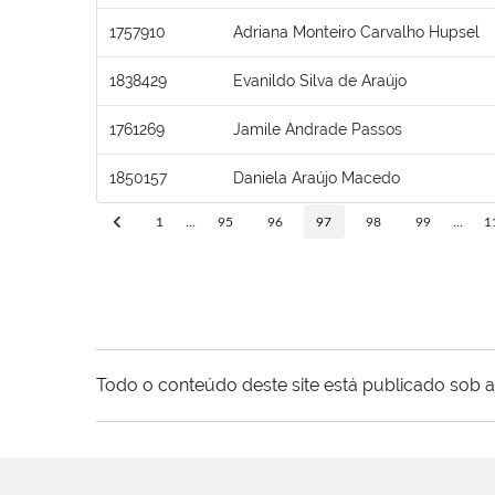
1757910
Adriana Monteiro Carvalho Hupsel
1838429
Evanildo Silva de Araújo
1761269
Jamile Andrade Passos
1850157
Daniela Araújo Macedo
1
...
95
96
97
98
99
...
1
Todo o conteúdo deste site está publicado sob a