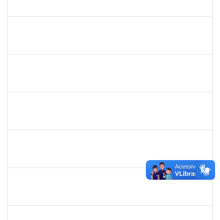
23007.00014841/2019-71
11/07/2019
10/08/2019
Concluído
1553817
Djanilson Barbosa dos Santos
Docente
23007.002561/2019-85
08/07/2019
09/08/2019
Concluído
1557753
Mariana Andrea da Silva Casali Simões
Técnico
23007.00003876/2019-82
08/07/2019
05/10/2019
Concluído
1760198
Adriana Santos Ribeiro
Técnico
23007.0002506/2019-18
08/07/2019
05/10/2019
Concluído
1856918
Tércio de Miranda Rogério de Souza
Técnico
23007.0011148/2019-66
08/07/2019
27/08/2019
Concluído
1761110
Thainan Souza dos Santos
Técnico
23007.00011349/2019-71
08/07/2019
05/09/2019
Concluído
1730935