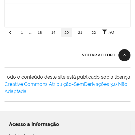
Concluído
2652407
João Maurício Dantas Batista
Técnico
23007.00009173/2019-41
23/05/2019
21/06/2019
Concluído
50
1
...
18
19
20
21
22
VOLTAR AO TOPO
Todo o conteúdo deste site está publicado sob a licença
Creative Commons Atribuição-SemDerivações 3.0 Não
Adaptada
.
Acesso a Informação