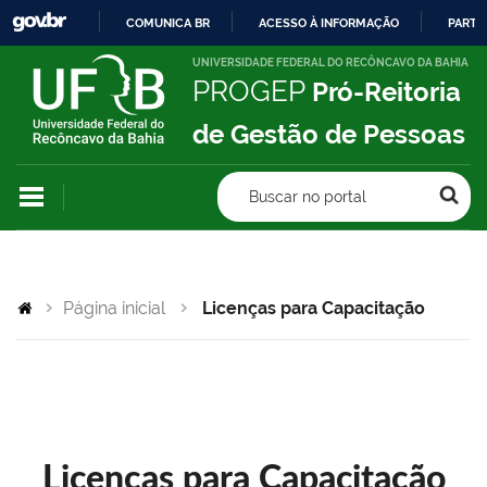
COMUNICA BR
ACESSO À INFORMAÇÃO
PARTI
IR
UNIVERSIDADE FEDERAL DO RECÔNCAVO DA BAHIA
PROGEP
Pró-Reitoria
PARA
O
de Gestão de Pessoas
CONTEÚDO
Buscar no portal
Página inicial
Licenças para Capacitação
Licenças para Capacitação