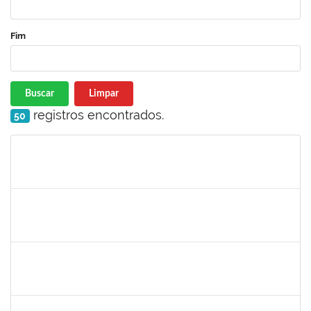
Fim
Buscar
Limpar
registros encontrados.
50
Matrícula
Nome
Cargo
Processo
Início
Fim
Status
1864324
Juliana alves Braga
Técnico
23007.00016262/2019-19
05/08/2019
04/11/2019
Concluído
1730975
Zuleide Silva de Carvalho
Técnico
23007.00013995/2019-21
04/08/2019
02/09/2019
Concluído