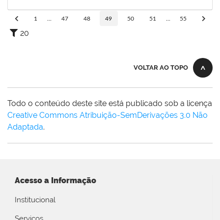
16/09/2019
Concluído
1
...
47
48
49
50
51
...
55
20
VOLTAR AO TOPO
Todo o conteúdo deste site está publicado sob a licença
Creative Commons Atribuição-SemDerivações 3.0 Não
Adaptada
.
Acesso a Informação
Institucional
Serviços