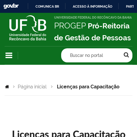
COMUNICA BR
ACESSO À INFORMAÇÃO
PARTI
IR
UNIVERSIDADE FEDERAL DO RECÔNCAVO DA BAHIA
PROGEP
Pró-Reitoria
PARA
O
de Gestão de Pessoas
CONTEÚDO
Buscar no portal
Página inicial
Licenças para Capacitação
Licenças para Capacitação