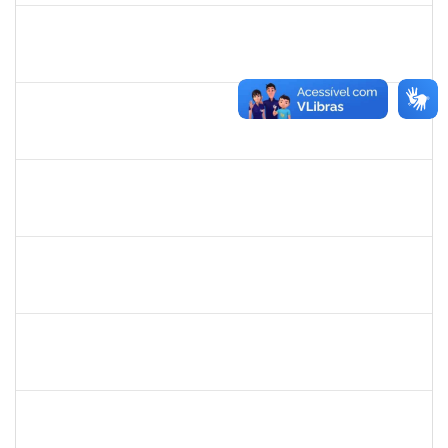
1424176
Andre Mario Mendes da Silva
Docente
23007.00013342/2019-95
26/07/2019
24/08/2019
Concluído
1754512
Kátia Maria Cerqueira de Jesus Pereira
Técnico
23007.00005596/2019-08
22/07/2019
04/09/2019
Concluído
1661315
Nayara Andrade de Oliveira
Técnico
23007.0007982/2019-91
20/07/2019
17/10/2019
Concluído
1467312
Jacira Teixeira Castro
Docente
23007.00014404/2019-36
19/07/2019
17/08/2019
Concluído
1760580
Cristiane Nunes
Técnico
23007.00015943/2019-96
19/07/2019
16/09/2019
Concluído
1635765
Urbanir Santana Rodrigues
Docente
23007.00014188/2019-48
18/07/2019