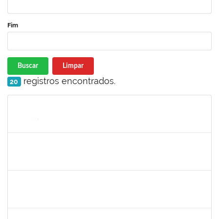
Fim
Buscar
Limpar
registros encontrados.
20
Matrícula
Nome
Cargo
Processo
Início
Fim
Status
1864324
Juliana alves Braga
Técnico
23007.00016262/2019-19
05/08/2019
04/11/2019
Concluído
1730975
Zuleide Silva de Carvalho
Técnico
23007.00013995/2019-21
04/08/2019
02/09/2019
Concluído