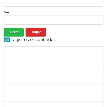
Fim
Buscar
Limpar
registros encontrados.
50
Matrícula
Nome
Cargo
Processo
Início
Fim
Status
1754452
Ana Claudia dos Reis Atche
Técnico
23007.00009853/2019-14
01/08/2019
31/10/2019
Concluído
1757910
Adriana Monteiro Carvalho Hupsel
Técnico
23007.00011817/2019-45
01/08/2019
29/09/2019
Concluído