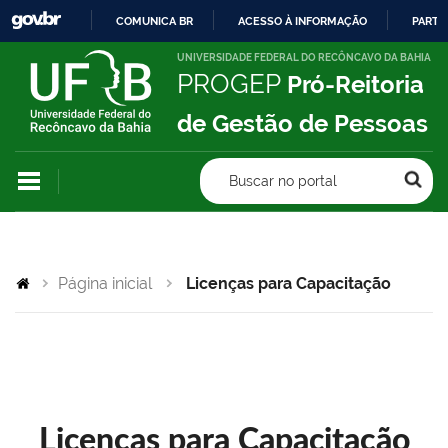
COMUNICA BR
ACESSO À INFORMAÇÃO
PARTI
IR
UNIVERSIDADE FEDERAL DO RECÔNCAVO DA BAHIA
PROGEP
Pró-Reitoria
PARA
O
de Gestão de Pessoas
CONTEÚDO
Buscar no portal
Página inicial
Licenças para Capacitação
Licenças para Capacitação