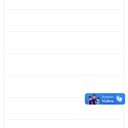
23007.00011349/2019-71
08/07/2019
05/09/2019
Concluído
1730935
Tiago Fernandes Athayde Novaes
Técnico
23007.00011235/2019-45
05/07/2019
04/09/2019
Concluído
1755638
Lorena Araújo Hirsch
Técnico
23007.0009956/2019-46
03/07/2019
01/08/2019
Concluído
1755349
Marylucia de Souza Ribeiro Sampaio
Técnico
23007.00011339/2019-50
03/07/2019
30/09/2019
Concluído
1871134
Lucilene Rocha Santos
Técnico
23007.00012741/2019-26
03/07/2019
01/08/2019
Concluído
1332587
Silvana Lúcia da Silva Lima
Docente
23007.00010479/2019-87
01/07/2019
29/08/2019
Concluído
1715969