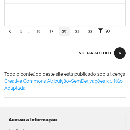
Concluído
1836241
Rodrigo Fernandes Cunha
Técnico
23007.0010214/2019-64
13/05/2019
11/06/2019
Concluído
50
1
...
18
19
20
21
22
VOLTAR AO TOPO
Todo o conteúdo deste site está publicado sob a licença
Creative Commons Atribuição-SemDerivações 3.0 Não
Adaptada
.
Acesso a Informação