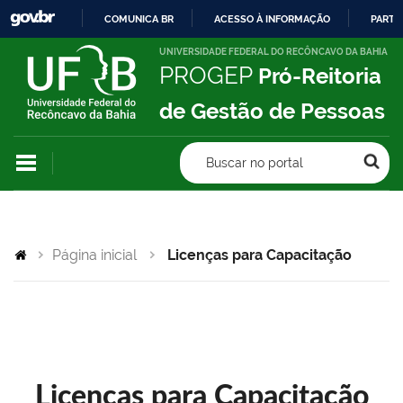
COMUNICA BR
ACESSO À INFORMAÇÃO
PARTI
IR
UNIVERSIDADE FEDERAL DO RECÔNCAVO DA BAHIA
PROGEP
Pró-Reitoria
PARA
O
de Gestão de Pessoas
CONTEÚDO
Buscar no portal
Página inicial
Licenças para Capacitação
Licenças para Capacitação