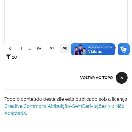
1760580
Cristiane Nunes
Técnico
23007.00015943/2019-96
19/07/2019
16/09/2019
Concluído
1635765
Urbanir Santana Rodrigues
Docente
23007.00014188/2019-48
18/07/2019
16/09/2019
Concluído
1
...
96
97
98
99
100
...
110
10
VOLTAR AO TOPO
Todo o conteúdo deste site está publicado sob a licença
Creative Commons Atribuição-SemDerivações 3.0 Não
Adaptada
.