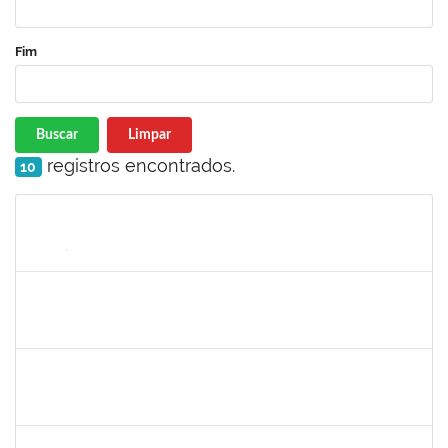
Fim
Buscar
Limpar
registros encontrados.
10
Matrícula
Nome
Cargo
Processo
Início
Fim
Status
1755638
Lorena Araújo Hirsch
Técnico
23007.0009956/2019-46
02/09/2019
01/10/2019
Concluído
1760100
Carlane Costa Feitosa
Técnico
23007.00005477/2019-20
02/09/2019
01/10/2019
Concluído