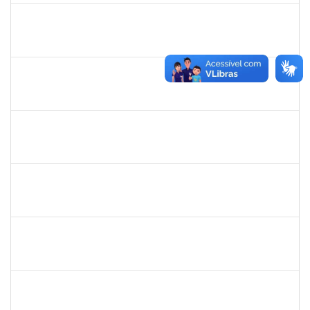
1717913
Paloma de Sousa Pinho Freitas
Docente
23007.00009621/2019-70
11/07/2019
08/10/2019
Concluído
2130358
Ana Paula Inácio Diório
Docente
23007.00014841/2019-71
11/07/2019
10/08/2019
Concluído
1553817
Djanilson Barbosa dos Santos
Docente
23007.002561/2019-85
08/07/2019
09/08/2019
Concluído
1557753
Mariana Andrea da Silva Casali Simões
Técnico
23007.00003876/2019-82
08/07/2019
05/10/2019
Concluído
1760198
Adriana Santos Ribeiro
Técnico
23007.0002506/2019-18
08/07/2019
05/10/2019
Concluído
1856918
Tércio de Miranda Rogério de Souza
Técnico
23007.0011148/2019-66
08/07/2019