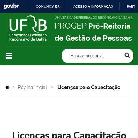
COMUNICA BR
ACESSO À INFORMAÇÃO
PARTI
IR
UNIVERSIDADE FEDERAL DO RECÔNCAVO DA BAHIA
PROGEP
Pró-Reitoria
PARA
O
de Gestão de Pessoas
CONTEÚDO
Buscar no portal
Página inicial
Licenças para Capacitação
Licenças para Capacitação