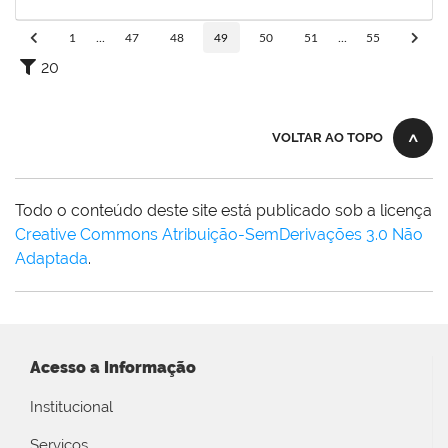
27/08/2019
Concluído
1
...
47
48
49
50
51
...
55
20
VOLTAR AO TOPO
Todo o conteúdo deste site está publicado sob a licença
Creative Commons Atribuição-SemDerivações 3.0 Não
Adaptada
.
Acesso a Informação
Institucional
Serviços