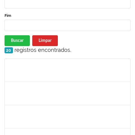
Fim
Buscar
Limpar
registros encontrados.
20
Matrícula
Nome
Cargo
Processo
Início
Fim
Status
1561837
Susana Couto Pimentel
Docente
23007.00013192/2019-71
29/07/2019
26/08/2019
Concluído
1289019
Rosa Cândida Cordeiro
Docente
23007.00011642/2019-17
29/07/2019
29/10/2019
Concluído