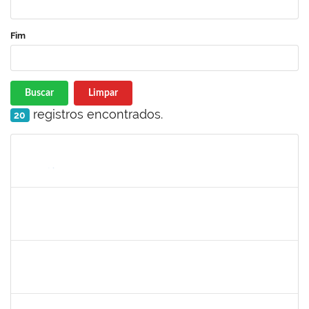
Fim
Buscar
Limpar
registros encontrados.
20
Matrícula
Nome
Cargo
Processo
Início
Fim
Status
1561837
Susana Couto Pimentel
Docente
23007.00013192/2019-71
29/07/2019
26/08/2019
Concluído
1289019
Rosa Cândida Cordeiro
Docente
23007.00011642/2019-17
29/07/2019
29/10/2019
Concluído