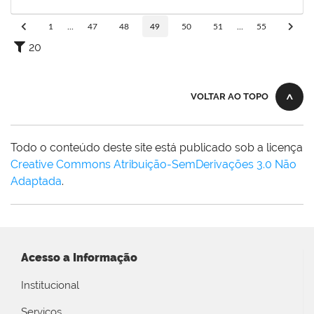
27/08/2019
Concluído
1
...
47
48
49
50
51
...
55
20
VOLTAR AO TOPO
Todo o conteúdo deste site está publicado sob a licença
Creative Commons Atribuição-SemDerivações 3.0 Não
Adaptada
.
Acesso a Informação
Institucional
Serviços