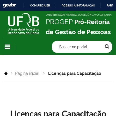
COMUNICA BR
ACESSO À INFORMAÇÃO
PARTI
IR
UNIVERSIDADE FEDERAL DO RECÔNCAVO DA BAHIA
PROGEP
Pró-Reitoria
PARA
O
de Gestão de Pessoas
CONTEÚDO
Buscar no portal
Página inicial
Licenças para Capacitação
Licenças para Capacitação