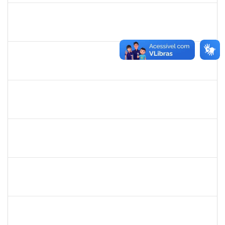
1717913
Paloma de Sousa Pinho Freitas
Docente
23007.00009621/2019-70
11/07/2019
08/10/2019
Concluído
2130358
Ana Paula Inácio Diório
Docente
23007.00014841/2019-71
11/07/2019
10/08/2019
Concluído
1553817
Djanilson Barbosa dos Santos
Docente
23007.002561/2019-85
08/07/2019
09/08/2019
Concluído
1557753
Mariana Andrea da Silva Casali Simões
Técnico
23007.00003876/2019-82
08/07/2019
05/10/2019
Concluído
1760198
Adriana Santos Ribeiro
Técnico
23007.0002506/2019-18
08/07/2019
05/10/2019
Concluído
1856918
Tércio de Miranda Rogério de Souza
Técnico
23007.0011148/2019-66
08/07/2019