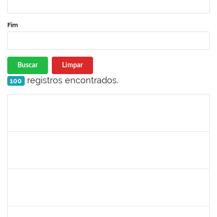
Fim
Buscar
Limpar
registros encontrados.
100
Matrícula
Nome
Cargo
Processo
Início
Fim
Status
287121
AIDA CELESTE SILVEIRA MAIA
Técnico
23007.00016902/2025-84
04/09/2025
19/09/2025
Concluído
HELENILDO SANTANA DOS SANTOS
HELENILDO SANTANA DOS SANTOS
Técnico
23007.00014634/2025-16
25/08/2025
23/09/2025
Concluído