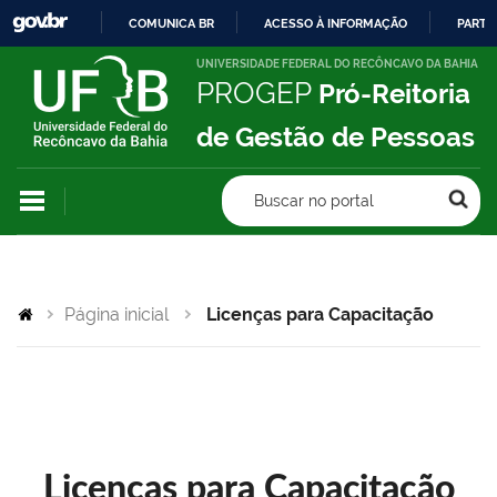
COMUNICA BR
ACESSO À INFORMAÇÃO
PARTI
IR
UNIVERSIDADE FEDERAL DO RECÔNCAVO DA BAHIA
PROGEP
Pró-Reitoria
PARA
O
de Gestão de Pessoas
CONTEÚDO
Buscar no portal
Página inicial
Licenças para Capacitação
Licenças para Capacitação