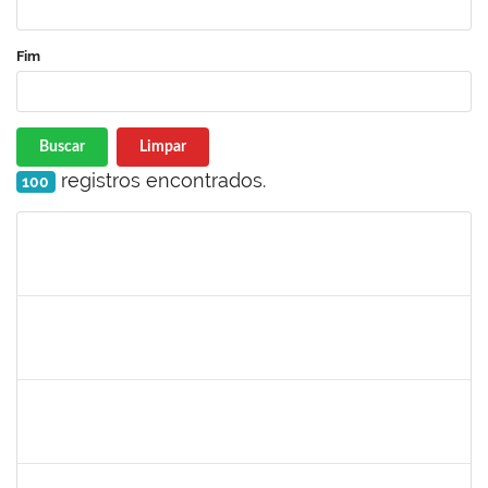
Fim
Buscar
Limpar
registros encontrados.
100
Matrícula
Nome
Cargo
Processo
Início
Fim
Status
1561837
Susana Couto Pimentel
Docente
23007.00013192/2019-71
29/07/2019
26/08/2019
Concluído
1289019
Rosa Cândida Cordeiro
Docente
23007.00011642/2019-17
29/07/2019
29/10/2019
Concluído