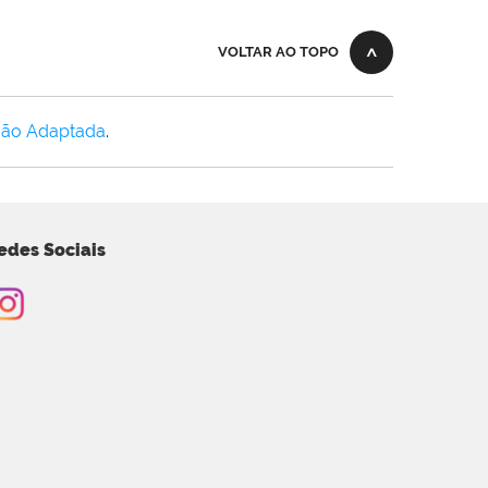
VOLTAR AO TOPO
Não Adaptada
.
edes Sociais