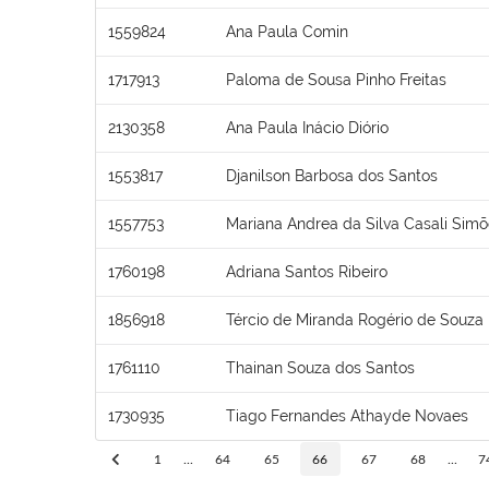
1559824
Ana Paula Comin
1717913
Paloma de Sousa Pinho Freitas
2130358
Ana Paula Inácio Diório
1553817
Djanilson Barbosa dos Santos
1557753
Mariana Andrea da Silva Casali Sim
1760198
Adriana Santos Ribeiro
1856918
Tércio de Miranda Rogério de Souza
1761110
Thainan Souza dos Santos
1730935
Tiago Fernandes Athayde Novaes
1
...
64
65
66
67
68
...
7