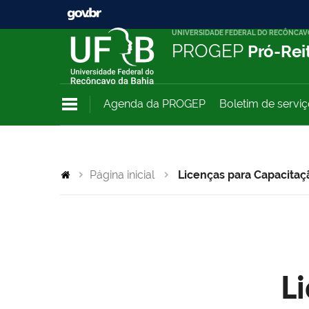
UNIVERSIDADE FEDERAL DO RECÔNCAV
PROGEP
Pró-Rei
Agenda da PROGEP
Boletim de servi
Página inicial
Licenças para Capacitaç
L