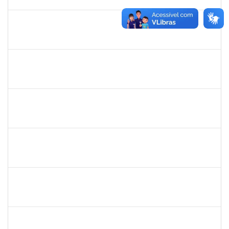
27/09/2019
Concluído
279567
Benedita Conceição dos Santos
Técnico
23007.00011321/2019-51
17/06/2019
14/09/2019
Concluído
1838442
Vitória Caroline da Silva Porto
Técnico
23007.00012678/2019-78
17/06/2019
26/07/2019
Concluído
1755265
Karina de Sousa Silva
Técnico
23007.00010003/2019-38
17/06/2019
31/07/2019
Concluído
1760178
Ismael Jacob Dal Zot Jr.
Técnico
230070006376/2019-94
10/06/2019
07/09/2019
Concluído
1730964
Josemary da Guarda de Souza
Técnico
23007.00011940/2019-22
10/06/2019
09/09/2019
Concluído
1717823
Deisy Vital dos Santos
Docente