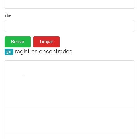
Fim
Buscar
Limpar
registros encontrados.
30
Matrícula
Nome
Cargo
Processo
Início
Fim
Status
1467312
Jacira Teixeira Castro
Docente
23007.00014404/2019-36
19/07/2019
17/08/2019
Concluído
1760580
Cristiane Nunes
Técnico
23007.00015943/2019-96
19/07/2019
16/09/2019
Concluído