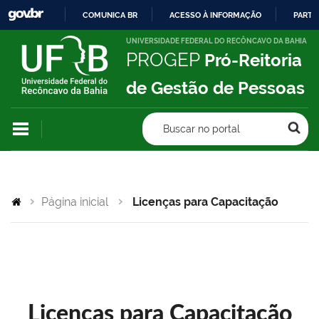
COMUNICA BR
ACESSO À INFORMAÇÃO
PARTI
IR
UNIVERSIDADE FEDERAL DO RECÔNCAVO DA BAHIA
PROGEP
Pró-Reitoria
PARA
O
de Gestão de Pessoas
CONTEÚDO
Buscar no portal
Página inicial
Licenças para Capacitação
Licenças para Capacitação