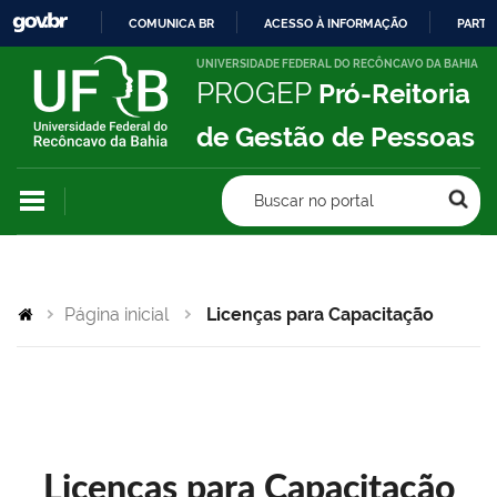
COMUNICA BR
ACESSO À INFORMAÇÃO
PARTI
IR
UNIVERSIDADE FEDERAL DO RECÔNCAVO DA BAHIA
PROGEP
Pró-Reitoria
PARA
O
de Gestão de Pessoas
CONTEÚDO
Buscar no portal
Página inicial
Licenças para Capacitação
Licenças para Capacitação