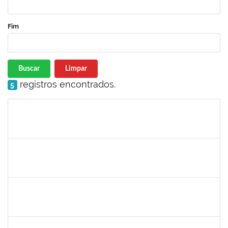
Fim
Buscar
Limpar
registros encontrados.
5
Matrícula
Nome
Cargo
Processo
Início
Fim
Status
1754512
Kátia Maria Cerqueira de Jesus Pereira
Técnico
23007.00005596/2019-08
22/07/2019
04/09/2019
Concluído
1661315
Nayara Andrade de Oliveira
Técnico
23007.0007982/2019-91
20/07/2019
17/10/2019
Concluído