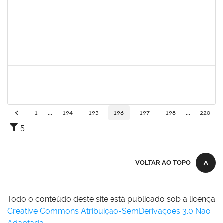
1467312
Jacira Teixeira Castro
Docente
23007.00014404/2019-36
19/07/2019
17/08/2019
Concluído
1760580
Cristiane Nunes
Técnico
23007.00015943/2019-96
19/07/2019
16/09/2019
Concluído
1635765
Urbanir Santana Rodrigues
Docente
23007.00014188/2019-48
18/07/2019
16/09/2019
Concluído
1
...
194
195
196
197
198
...
220
5
VOLTAR AO TOPO
Todo o conteúdo deste site está publicado sob a licença
Creative Commons Atribuição-SemDerivações 3.0 Não
Adaptada
.