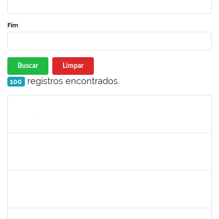
Fim
Buscar
Limpar
registros encontrados.
100
Matrícula
Nome
Cargo
Processo
Início
Fim
Status
285662
Carlos Alfredo Lopes de Carvalho
Docente
23007.00028820/2018-68
16/07/2019
13/10/2019
Concluído
1754538
Antonio Carlos Dias da E. Jr.
Técnico
23007.004267/2019-98
15/07/2019
13/10/2019
Concluído