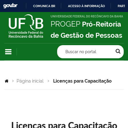
COMUNICA BR
ACESSO À INFORMAÇÃO
PARTI
IR
UNIVERSIDADE FEDERAL DO RECÔNCAVO DA BAHIA
PROGEP
Pró-Reitoria
PARA
O
de Gestão de Pessoas
CONTEÚDO
Buscar no portal
Página inicial
Licenças para Capacitação
Licenças para Capacitação