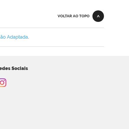
VOLTAR AO TOPO
Não Adaptada
.
edes Sociais