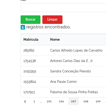
Buscar
Limpar
registros encontrados.
5
Matrícula
Nome
285662
Carlos Alfredo Lopes de Carvalho
1754538
Antonio Carlos Dias da E. Jr.
1093359
Sandra Conceição Peixoto
1559824
Ana Paula Comin
1717913
Paloma de Sousa Pinho Freitas
1
...
195
196
197
198
199
.