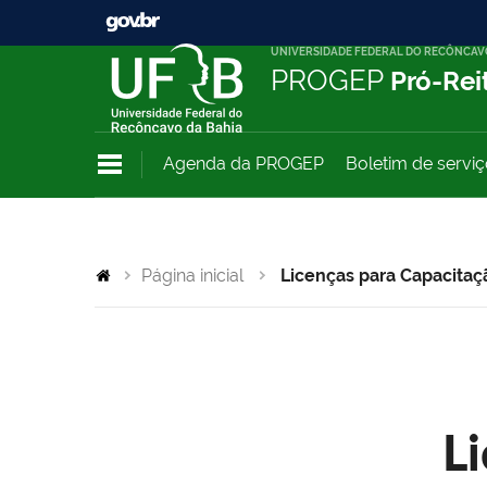
UNIVERSIDADE FEDERAL DO RECÔNCAV
PROGEP
Pró-Rei
Agenda da PROGEP
Boletim de servi
Página inicial
Licenças para Capacitaç
L