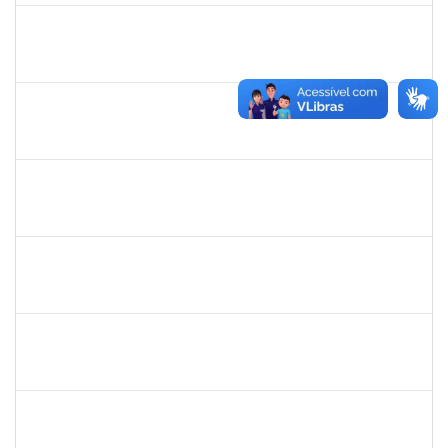
1871134
Lucilene Rocha Santos
Técnico
23007.00012741/2019-26
03/07/2019
01/08/2019
Concluído
1332587
Silvana Lúcia da Silva Lima
Docente
23007.00010479/2019-87
01/07/2019
29/08/2019
Concluído
1715969
Patricia Veiga Nascimento
Docente
23007.00013484/2019-44
29/06/2019
27/09/2019
Concluído
279567
Benedita Conceição dos Santos
Técnico
23007.00011321/2019-51
17/06/2019
14/09/2019
Concluído
1838442
Vitória Caroline da Silva Porto
Técnico
23007.00012678/2019-78
17/06/2019
26/07/2019
Concluído
1755265
Karina de Sousa Silva
Técnico
23007.00010003/2019-38
17/06/2019