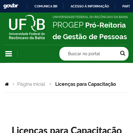
COMUNICA BR
ACESSO À INFORMAÇÃO
PARTI
IR
UNIVERSIDADE FEDERAL DO RECÔNCAVO DA BAHIA
PROGEP
Pró-Reitoria
PARA
O
de Gestão de Pessoas
CONTEÚDO
Buscar no portal
Página inicial
Licenças para Capacitação
Licenças para Capacitação