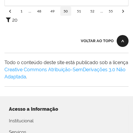
31/07/2019
Concluído
1
...
48
49
50
51
52
...
55
20
VOLTAR AO TOPO
Todo o conteúdo deste site está publicado sob a licença
Creative Commons Atribuição-SemDerivações 3.0 Não
Adaptada
.
Acesso a Informação
Institucional
Serviços