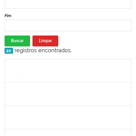
Fim
Buscar
Limpar
registros encontrados.
20
Matrícula
Nome
Cargo
Processo
Início
Fim
Status
285662
Carlos Alfredo Lopes de Carvalho
Docente
23007.00028820/2018-68
16/07/2019
13/10/2019
Concluído
1754538
Antonio Carlos Dias da E. Jr.
Técnico
23007.004267/2019-98
15/07/2019
13/10/2019
Concluído