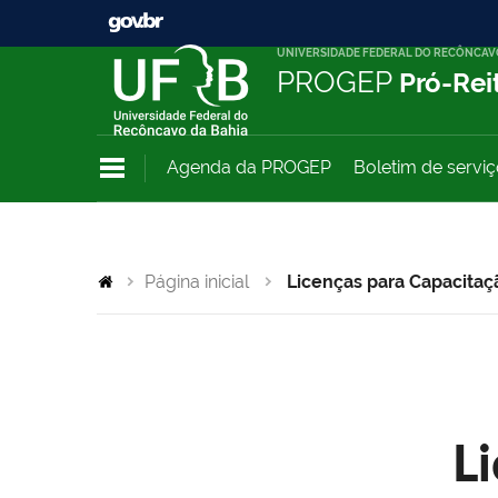
UNIVERSIDADE FEDERAL DO RECÔNCAV
PROGEP
Pró-Rei
Agenda da PROGEP
Boletim de servi
Página inicial
Licenças para Capacitaç
L