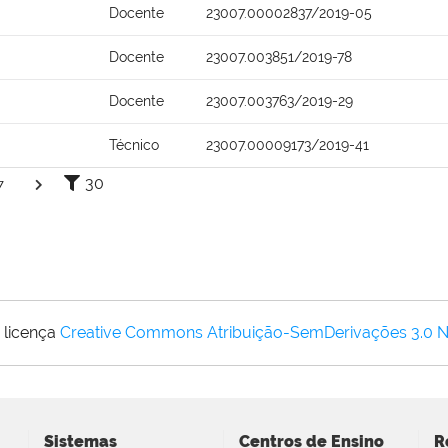
Docente
23007.00002837/2019-05
Docente
23007.003851/2019-78
Docente
23007.003763/2019-29
Técnico
23007.00009173/2019-41
30
7
 licença
Creative Commons Atribuição-SemDerivações 3.0 
Sistemas
Centros de Ensino
R