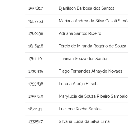
1553817
Djanilson Barbosa dos Santos
1557753
Mariana Andrea da Silva Casali Simõ
1760198
Adriana Santos Ribeiro
1856918
Tércio de Miranda Rogério de Souza
1761110
Thainan Souza dos Santos
1730935
Tiago Fernandes Athayde Novaes
1755638
Lorena Araújo Hirsch
1755349
Marylucia de Souza Ribeiro Sampaio
1871134
Lucilene Rocha Santos
1332587
Silvana Lúcia da Silva Lima