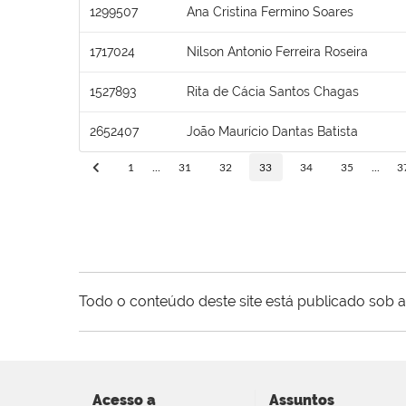
1299507
Ana Cristina Fermino Soares
1717024
Nilson Antonio Ferreira Roseira
1527893
Rita de Cácia Santos Chagas
2652407
João Maurício Dantas Batista
1
...
31
32
33
34
35
...
3
Todo o conteúdo deste site está publicado sob a
Acesso a
Assuntos