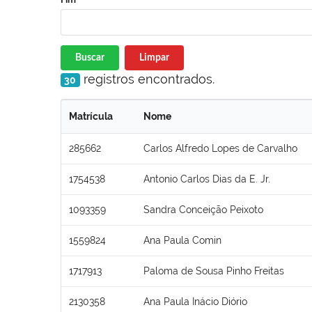
Buscar
Limpar
registros encontrados.
30
Matrícula
Nome
285662
Carlos Alfredo Lopes de Carvalho
1754538
Antonio Carlos Dias da E. Jr.
1093359
Sandra Conceição Peixoto
1559824
Ana Paula Comin
1717913
Paloma de Sousa Pinho Freitas
2130358
Ana Paula Inácio Diório