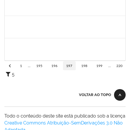
1559824
Ana Paula Comin
Docente
23007.00011942/2019-65
15/07/2019
14/10/2019
Concluído
1717913
Paloma de Sousa Pinho Freitas
Docente
23007.00009621/2019-70
11/07/2019
08/10/2019
Concluído
2130358
Ana Paula Inácio Diório
Docente
23007.00014841/2019-71
11/07/2019
10/08/2019
Concluído
1
...
195
196
197
198
199
...
220
5
VOLTAR AO TOPO
Todo o conteúdo deste site está publicado sob a licença
Creative Commons Atribuição-SemDerivações 3.0 Não
Adaptada
.