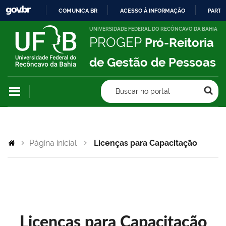
COMUNICA BR
ACESSO À INFORMAÇÃO
PARTI
IR
UNIVERSIDADE FEDERAL DO RECÔNCAVO DA BAHIA
PROGEP
Pró-Reitoria
PARA
O
de Gestão de Pessoas
CONTEÚDO
Buscar no portal
Página inicial
Licenças para Capacitação
Licenças para Capacitação