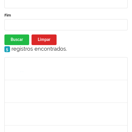
Fim
Buscar
Limpar
registros encontrados.
5
Matrícula
Nome
Cargo
Processo
Início
Fim
Status
1754538
Antonio Carlos Dias da E. Jr.
Técnico
23007.004267/2019-98
15/07/2019
13/10/2019
Concluído
1093359
Sandra Conceição Peixoto
Técnico
23007.00011334/2019-88
15/07/2019
12/10/2019
Concluído