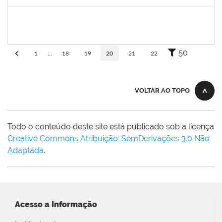
Concluído
1661220
Camilo araújo Souza
Técnico
23007.004771/2019-70
22/04/2019
21/07/2019
Concluído
50
1
...
18
19
20
21
22
VOLTAR AO TOPO
Todo o conteúdo deste site está publicado sob a licença
Creative Commons Atribuição-SemDerivações 3.0 Não
Adaptada
.
Acesso a Informação