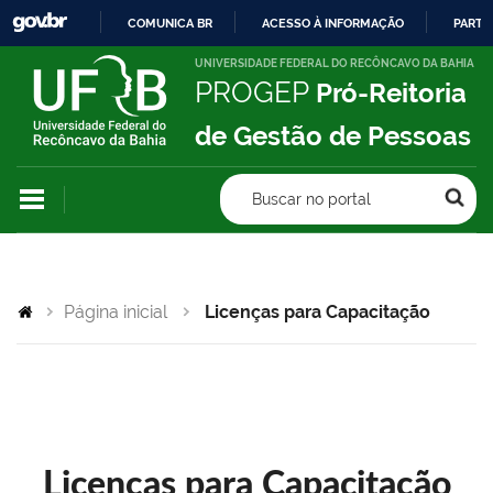
COMUNICA BR
ACESSO À INFORMAÇÃO
PARTI
IR
UNIVERSIDADE FEDERAL DO RECÔNCAVO DA BAHIA
PROGEP
Pró-Reitoria
PARA
O
de Gestão de Pessoas
CONTEÚDO
Buscar no portal
Página inicial
Licenças para Capacitação
Licenças para Capacitação