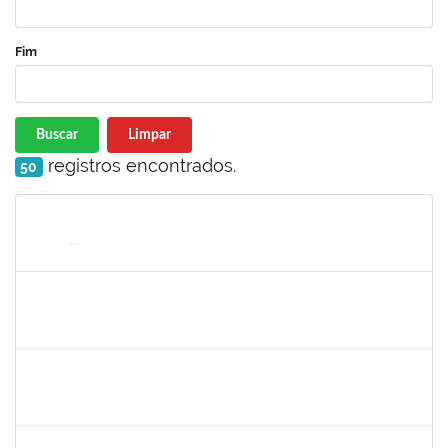
Fim
Buscar
Limpar
registros encontrados.
50
Matrícula
Nome
Cargo
Processo
Início
Fim
Status
285662
Carlos Alfredo Lopes de Carvalho
Docente
23007.00028820/2018-68
16/07/2019
13/10/2019
Concluído
1754538
Antonio Carlos Dias da E. Jr.
Técnico
23007.004267/2019-98
15/07/2019
13/10/2019
Concluído