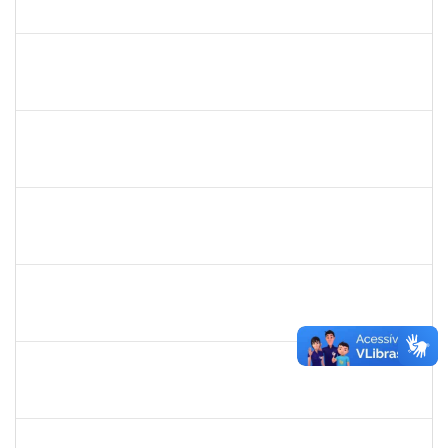
23007.00031476/2018-39
01/06/2019
30/11/-0001
Concluído
1299507
Ana Cristina Fermino Soares
Docente
23007.00002837/2019-05
30/05/2019
29/08/2019
Concluído
1717024
Nilson Antonio Ferreira Roseira
Docente
23007.003851/2019-78
28/05/2019
27/07/2019
Concluído
1527893
Rita de Cácia Santos Chagas
Docente
23007.003763/2019-29
28/05/2019
27/07/2019
Concluído
2652407
João Maurício Dantas Batista
Técnico
23007.00009173/2019-41
23/05/2019
21/06/2019
Concluído
1873900
José Francisco Coutinho
Técnico
23007.00005909/2019-93
21/05/2019
19/06/2019
Concluído
1198810