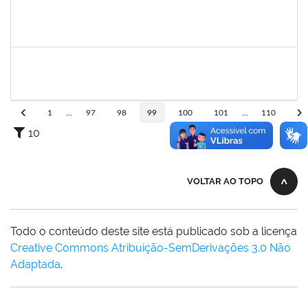
1755349
Marylucia de Souza Ribeiro Sampaio
Técnico
23007.00011339/2019-50
03/07/2019
30/09/2019
Concluído
1871134
Lucilene Rocha Santos
Técnico
23007.00012741/2019-26
03/07/2019
01/08/2019
Concluído
1
...
97
98
99
100
101
...
110
10
VOLTAR AO TOPO
Todo o conteúdo deste site está publicado sob a licença
Creative Commons Atribuição-SemDerivações 3.0 Não
Adaptada
.