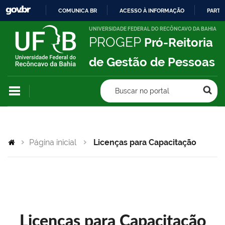
COMUNICA BR
ACESSO À INFORMAÇÃO
PARTI
IR
UNIVERSIDADE FEDERAL DO RECÔNCAVO DA BAHIA
PROGEP
Pró-Reitoria
PARA
O
de Gestão de Pessoas
CONTEÚDO
Buscar no portal
Página inicial
Licenças para Capacitação
Licenças para Capacitação