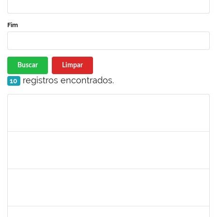
Fim
Buscar
Limpar
registros encontrados.
10
Matrícula
Nome
Cargo
Processo
Início
Fim
Status
2130358
Ana Paula Inácio Diório
Docente
23007.00014841/2019-71
11/07/2019
10/08/2019
Concluído
1553817
Djanilson Barbosa dos Santos
Docente
23007.002561/2019-85
08/07/2019
09/08/2019
Concluído