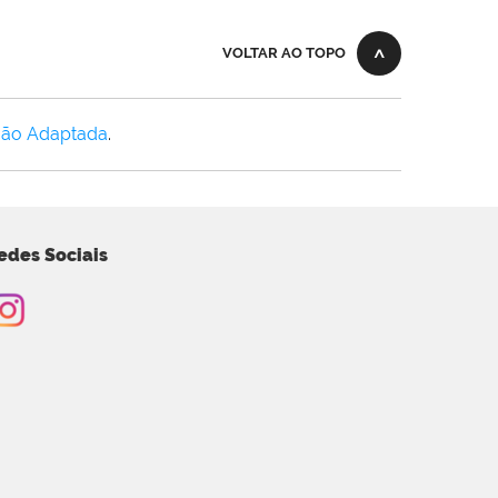
VOLTAR AO TOPO
Não Adaptada
.
edes Sociais