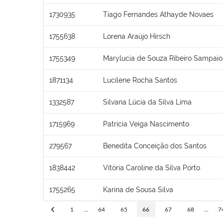
1730935
Tiago Fernandes Athayde Novaes
1755638
Lorena Araújo Hirsch
1755349
Marylucia de Souza Ribeiro Sampaio
1871134
Lucilene Rocha Santos
1332587
Silvana Lúcia da Silva Lima
1715969
Patricia Veiga Nascimento
279567
Benedita Conceição dos Santos
1838442
Vitória Caroline da Silva Porto
1755265
Karina de Sousa Silva
1
...
64
65
66
67
68
...
7