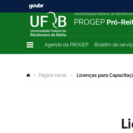
UNIVERSIDADE FEDERAL DO RECÔNCAV
PROGEP
Pró-Rei
Agenda da PROGEP
Boletim de servi
Página inicial
Licenças para Capacitaç
L