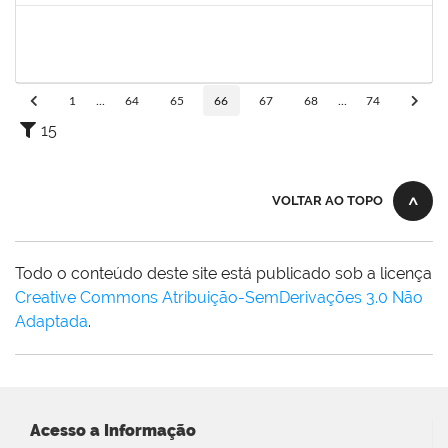
2257623
SILVANIA CONCEICAO SILVA
Técnico
23007.00004824/2025-76
06/10/2025
04/11/2025
Concluído
1
...
64
65
66
67
68
...
74
15
VOLTAR AO TOPO
Todo o conteúdo deste site está publicado sob a licença
Creative Commons Atribuição-SemDerivações 3.0 Não
Adaptada
.
Acesso a Informação