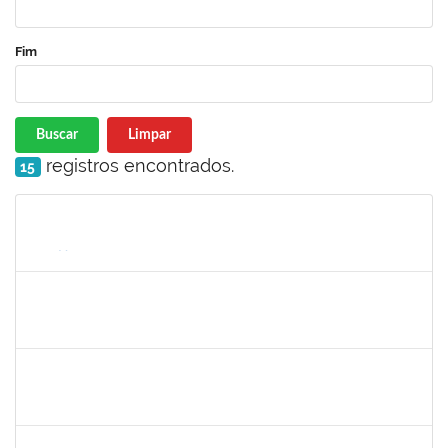
Fim
Buscar
Limpar
registros encontrados.
15
Matrícula
Nome
Cargo
Processo
Início
Fim
Status
1755265
KARINA DE SOUZA SILVA
Técnico
23007.00018863/2025-02
29/09/2025
17/10/2025
Concluído
3066904
LARISSE DE FREITAS SILVA
Docente
23007.00011979/2025-18
24/07/2025
21/10/2025
Concluído