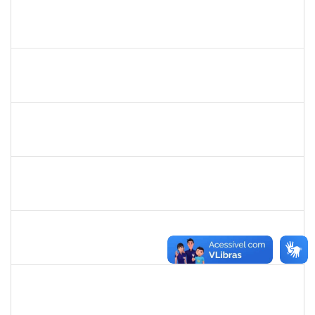
2257489
MARCELO DE JESUS DE AZEVEDO
Técnico
23007.00017995/2025-61
06/10/2025
31/10/2025
Concluído
1837428
DANIELE CONCEICAO MARQUES
23007.00005260/2025-41
01/10/2025
31/10/2025
Concluído
1165758
VICTOR HUGO SOARES VALENTIM
23007.00012268/2025-72
26/07/2025
31/10/2025
Concluído
2261057
GABRIELA MARIA CARNEIRO OLIVEIRA ALMEIDA
Técnico
23007.00012878/2025-92
04/08/2025
01/11/2025
Concluído
1980987
ANA VALECIA ARAUJO RIBEIRO BRISSOT
Docente
23007.00018319/2025-43
01/10/2025
03/11/2025
Concluído
1190254
CAMILA MAIA NOGUEIRA
Técnico
23007.00019162/2025-77
06/10/2025
04/11/2025
Concluído