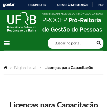
COMUNICA BR
ACESSO À INFORMAÇÃO
PARTI
IR
UNIVERSIDADE FEDERAL DO RECÔNCAVO DA BAHIA
PROGEP
Pró-Reitoria
PARA
O
de Gestão de Pessoas
CONTEÚDO
Buscar no portal
Página inicial
Licenças para Capacitação
Licenças para Capacitação