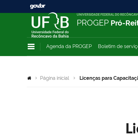
UNIVERSIDADE FEDERAL DO RECÔNCAV
PROGEP
Pró-Rei
Agenda da PROGEP
Boletim de servi
Página inicial
Licenças para Capacitaç
L