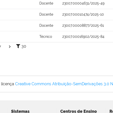
Docente
23007.00004631/2025-49
Docente
23007.00010474/2025-10
Docente
23007.00008877/2025-61
Técnico
23007.00016902/2025-84
30
7
 licença
Creative Commons Atribuição-SemDerivações 3.0 
Sistemas
Centros de Ensino
R