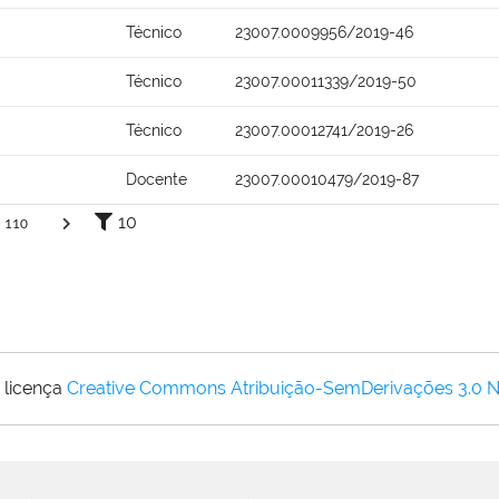
Técnico
23007.0009956/2019-46
Técnico
23007.00011339/2019-50
Técnico
23007.00012741/2019-26
Docente
23007.00010479/2019-87
10
110
 licença
Creative Commons Atribuição-SemDerivações 3.0 