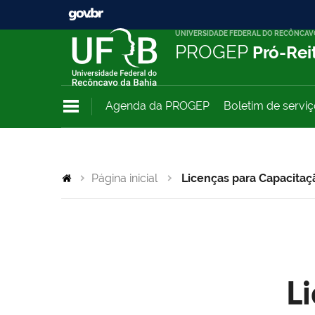
UNIVERSIDADE FEDERAL DO RECÔNCAV
PROGEP
Pró-Rei
Agenda da PROGEP
Boletim de servi
Página inicial
Licenças para Capacitaç
L