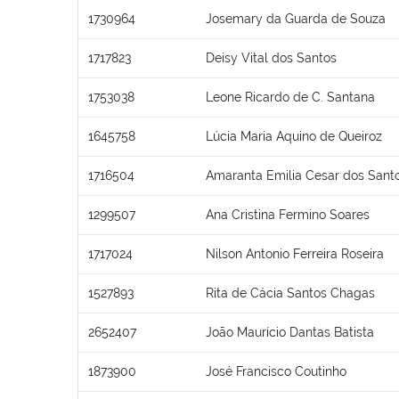
1730964
Josemary da Guarda de Souza
1717823
Deisy Vital dos Santos
1753038
Leone Ricardo de C. Santana
1645758
Lúcia Maria Aquino de Queiroz
1716504
Amaranta Emilia Cesar dos Sant
1299507
Ana Cristina Fermino Soares
1717024
Nilson Antonio Ferreira Roseira
1527893
Rita de Cácia Santos Chagas
2652407
João Maurício Dantas Batista
1873900
José Francisco Coutinho