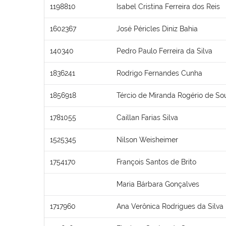
1198810
Isabel Cristina Ferreira dos Reis
1602367
José Péricles Diniz Bahia
140340
Pedro Paulo Ferreira da Silva
1836241
Rodrigo Fernandes Cunha
1856918
Tércio de Miranda Rogério de So
1781055
Caillan Farias Silva
1525345
Nilson Weisheimer
1754170
François Santos de Brito
Maria Bárbara Gonçalves
1717960
Ana Verônica Rodrigues da Silva