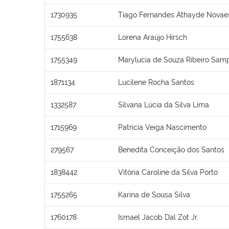
1730935
Tiago Fernandes Athayde Novae
1755638
Lorena Araújo Hirsch
1755349
Marylucia de Souza Ribeiro Sam
1871134
Lucilene Rocha Santos
1332587
Silvana Lúcia da Silva Lima
1715969
Patricia Veiga Nascimento
279567
Benedita Conceição dos Santos
1838442
Vitória Caroline da Silva Porto
1755265
Karina de Sousa Silva
1760178
Ismael Jacob Dal Zot Jr.