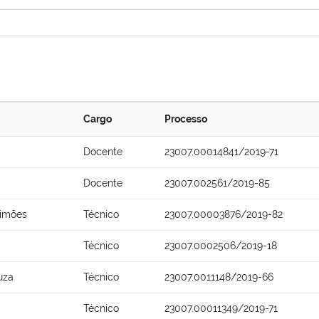
Cargo
Processo
Docente
23007.00014841/2019-71
Docente
23007.002561/2019-85
Simões
Técnico
23007.00003876/2019-82
Técnico
23007.0002506/2019-18
uza
Técnico
23007.0011148/2019-66
Técnico
23007.00011349/2019-71