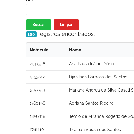
Buscar
Limpar
registros encontrados.
100
Matrícula
Nome
2130358
Ana Paula Inácio Diório
1553817
Djanilson Barbosa dos Santos
1557753
Mariana Andrea da Silva Casali 
1760198
Adriana Santos Ribeiro
1856918
Tércio de Miranda Rogério de So
1761110
Thainan Souza dos Santos