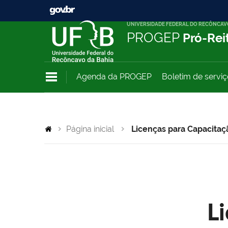
UNIVERSIDADE FEDERAL DO RECÔNCAV
PROGEP
Pró-Rei
Agenda da PROGEP
Boletim de servi
Página inicial
Licenças para Capacitaç
L