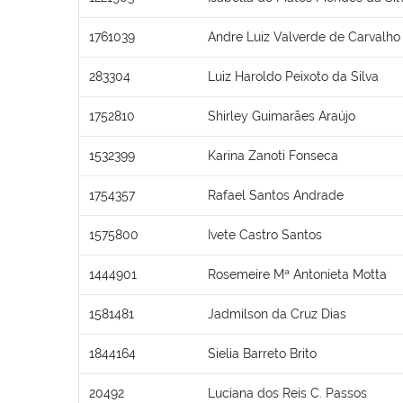
1761039
Andre Luiz Valverde de Carvalho
283304
Luiz Haroldo Peixoto da Silva
1752810
Shirley Guimarães Araújo
1532399
Karina Zanoti Fonseca
1754357
Rafael Santos Andrade
1575800
Ivete Castro Santos
1444901
Rosemeire Mª Antonieta Motta
1581481
Jadmilson da Cruz Dias
1844164
Sielia Barreto Brito
20492
Luciana dos Reis C. Passos