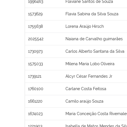
1996463
Flaviane Santos de Souza
1573629
Flavia Sabina da Silva Souza
1755638
Lorena Araújo Hirsch
2025542
Naiana de Carvalho guimarães
1730973
Carlos Alberto Santana da Silva
1575033
Milena Maria Lobo Oliveira
1739121
Alcyr César Fernandes Jr
1760100
Carlane Costa Feitosa
1661220
Camilo araújo Souza
1674023
Maria Conceição Costa Rivemale
1221903
Isabella de Matos Mendes da Sil