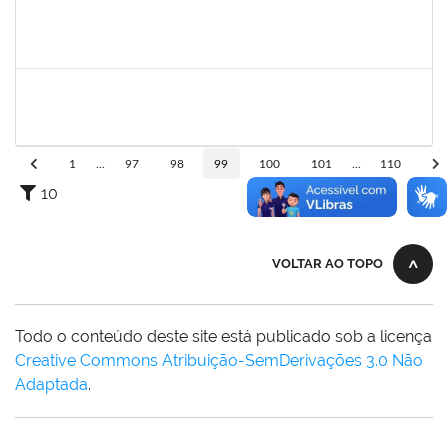
1299507
Ana Cristina Fermino Soares
Docente
23007.00002837/2019-05
30/05/2019
29/08/2019
Concluído
1850157
Daniela Araújo Macedo
Técnico
23007.00015811/2019-71
30/07/2019
28/08/2019
Concluído
1
...
97
98
99
100
101
...
110
10
VOLTAR AO TOPO
Todo o conteúdo deste site está publicado sob a licença
Creative Commons Atribuição-SemDerivações 3.0 Não
Adaptada
.