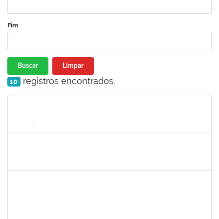
Fim
Buscar
Limpar
registros encontrados.
10
Matrícula
Nome
Cargo
Processo
Início
Fim
Status
1761110
Thainan Souza dos Santos
Técnico
23007.00011349/2019-71
08/07/2019
05/09/2019
Concluído
1754512
Kátia Maria Cerqueira de Jesus Pereira
Técnico
23007.00005596/2019-08
22/07/2019
04/09/2019
Concluído