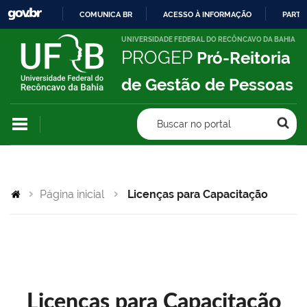
COMUNICA BR
ACESSO À INFORMAÇÃO
PARTI
IR
UNIVERSIDADE FEDERAL DO RECÔNCAVO DA BAHIA
PROGEP
Pró-Reitoria
PARA
O
de Gestão de Pessoas
CONTEÚDO
Buscar no portal
Página inicial
Licenças para Capacitação
Licenças para Capacitação