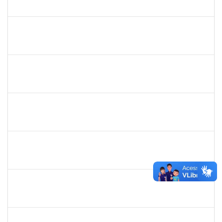
23007.00000066/2019-35
02/05/2019
31/07/2019
Concluído
1730973
Carlos Alberto Santana da Silva
Técnico
23007.0009584/2019-02
01/05/2019
31/07/2019
Concluído
1717024
Nilson Antonio Ferreira Roseira
Docente
23007.003851/2019-78
28/05/2019
27/07/2019
Concluído
1527893
Rita de Cácia Santos Chagas
Docente
23007.003763/2019-29
28/05/2019
27/07/2019
Concluído
1575033
Milena Maria Lobo Oliveira
Técnico
23007.00030957/2018-84
29/04/2019
27/07/2019
Concluído
1838442
Vitória Caroline da Silva Porto
Técnico
23007.00012678/2019-78
17/06/2019
26/07/2019
Concluído
1661220