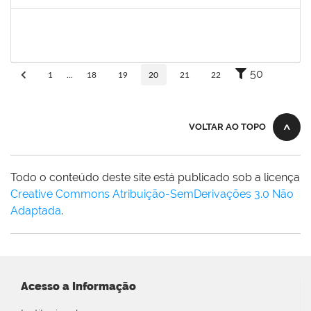
Concluído
1873900
José Francisco Coutinho
Técnico
23007.00005909/2019-93
21/05/2019
19/06/2019
Concluído
50
1
...
18
19
20
21
22
VOLTAR AO TOPO
Todo o conteúdo deste site está publicado sob a licença
Creative Commons Atribuição-SemDerivações 3.0 Não
Adaptada
.
Acesso a Informação