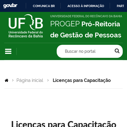
COMUNICA BR
ACESSO À INFORMAÇÃO
PARTI
IR
UNIVERSIDADE FEDERAL DO RECÔNCAVO DA BAHIA
PROGEP
Pró-Reitoria
PARA
O
de Gestão de Pessoas
CONTEÚDO
Buscar no portal
Página inicial
Licenças para Capacitação
Licenças para Capacitação