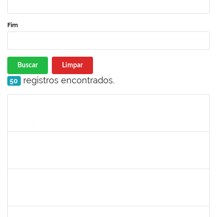
Fim
Buscar
Limpar
registros encontrados.
50
Matrícula
Nome
Cargo
Processo
Início
Fim
Status
1761110
Thainan Souza dos Santos
Técnico
23007.00011349/2019-71
08/07/2019
05/09/2019
Concluído
1754512
Kátia Maria Cerqueira de Jesus Pereira
Técnico
23007.00005596/2019-08
22/07/2019
04/09/2019
Concluído